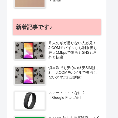
4 views
新着記事です♪
月末のギガ足りない人必見！
J:COMモバイルなら制限後も
最大1Mbpsで動画もSNSも意
外と快適
慎重派でも安心の格安SIMはこ
れ！J:COMモバイルで失敗し
ないスマホ代節約術
スマート・・・なに？
【Google Fitbit Air】
mineoの魅力を徹底解説｜マイ