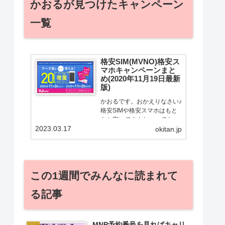
かおるが見つけたキャンペーン
一覧
格安SIM(MVNO)格安ス
マホキャンペーンまと
め(2020年11月19日最新
版)
かおるです。おかえりなさい♪
格安SIMや格安スマホはもと
もと安いですよねー。でも！
2023.03.17
どうせ契約するなら安くお得
okitan.jp
に契約したい。その気持ちよ
っくわかります！かおる自身
も、そういう案件を常に狙っ
てますから♪せっかくだから、
この1週間でみんなに読まれて
かおるが調べた案件をこっ
そ...
る記事
MNP予約番号を見ればキャリ