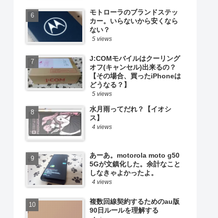
モトローラのブランドステッ
カー。いらないから安くなら
ない？
5 views
J:COMモバイルはクーリング
オフ(キャンセル)出来るの？
【その場合、買ったiPhoneは
どうなる？】
5 views
水月雨ってだれ？【イオシ
ス】
4 views
あーあ。motorola moto g50
5Gが文鎮化した。余計なこと
しなきゃよかったよ。
4 views
複数回線契約するためのau版
90日ルールを理解する