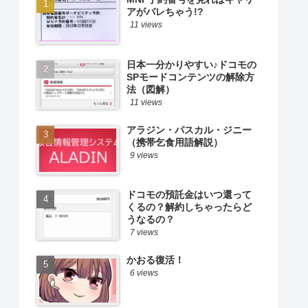
アがバレちゃう!?
11 views
日本一分かりやすい♪ドコモの
SPモードコンテンツの解除方
法（図解）
11 views
アラジン・パスカル・ジニー
（携帯乞食用語解説）
9 views
ドコモの預託金はいつ還って
くるの？解約しちゃったらど
うなるの？
7 views
かおる復活！
6 views