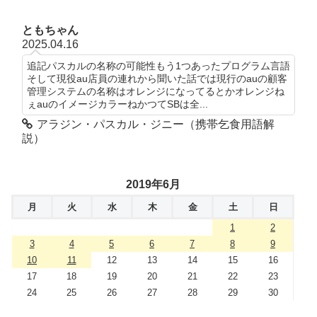
ともちゃん
2025.04.16
追記パスカルの名称の可能性もう1つあったプログラム言語
そして現役au店員の連れから聞いた話では現行のauの顧客
管理システムの名称はオレンジになってるとかオレンジね
ぇauのイメージカラーねかつてSBは全...
アラジン・パスカル・ジニー（携帯乞食用語解
説）
2019年6月
月
火
水
木
金
土
日
1
2
3
4
5
6
7
8
9
10
11
12
13
14
15
16
17
18
19
20
21
22
23
24
25
26
27
28
29
30