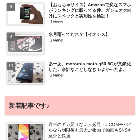
【おもちゃサイズ】Amazonで変なスマホ
がランキングに載ってる件。ガジェオタ向
けにスペックと実用性を検証！
3 views
水月雨ってだれ？【イオシス】
3 views
あーあ。motorola moto g50 5Gが文鎮化
した。余計なことしなきゃよかったよ。
3 views
新着記事です♪
月末のギガ足りない人必見！J:COMモバイ
ルなら制限後も最大1Mbpsで動画もSNSも
意外と快適