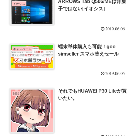
ARROWS Tab Q506/MEは洋菓
イオシス
子ではない[イオシス]
2019.06.06
端末単体購入も可能！goo
キャンペーン
simseller スマホ替えセール
2019.06.05
それでもHUAWEI P30 Liteが買
日記
いたい。