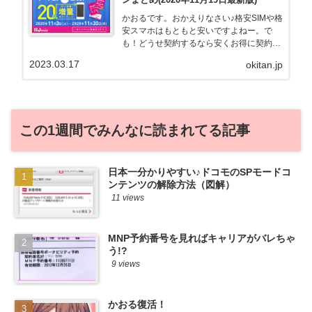
かおるです。おかえりなさい♪格安SIMや格
安スマホはもともと安いですよねー。で
も！どうせ契約するなら安くお得に契約し
たい。その気持ちよっくわかります！かお
2023.03.17
okitan.jp
る自身も、そういう案件を常に狙ってます
から♪せっかくだから、かおるが調べた案
件をこっそ...
この1週間でみんなに読まれてる記事
日本一分かりやすい♪ドコモのSPモードコ
ンテンツの解除方法（図解）
11 views
MNP予約番号を見ればキャリアがバレちゃ
う!?
9 views
かおる復活！