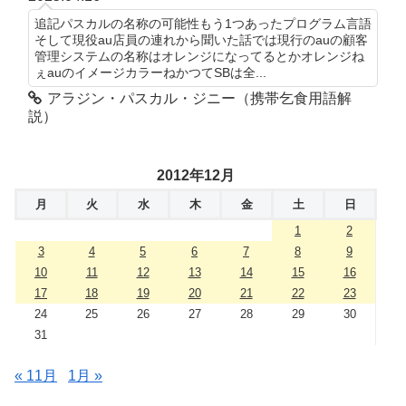
追記パスカルの名称の可能性もう1つあったプログラム言語
そして現役au店員の連れから聞いた話では現行のauの顧客
管理システムの名称はオレンジになってるとかオレンジね
ぇauのイメージカラーねかつてSBは全...
アラジン・パスカル・ジニー（携帯乞食用語解
説）
2012年12月
月
火
水
木
金
土
日
1
2
3
4
5
6
7
8
9
10
11
12
13
14
15
16
17
18
19
20
21
22
23
24
25
26
27
28
29
30
31
« 11月
1月 »