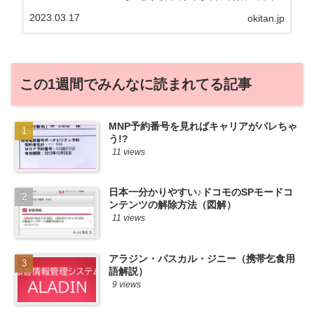
たい。その気持ちよっくわかります！かお
2023.03.17
okitan.jp
る自身も、そういう案件を常に狙ってます
から♪せっかくだから、かおるが調べた案
件をこっそ...
この1週間でみんなに読まれてる記事
MNP予約番号を見ればキャリアがバレちゃ
う!?
11 views
日本一分かりやすい♪ドコモのSPモードコ
ンテンツの解除方法（図解）
11 views
アラジン・パスカル・ジニー（携帯乞食用
語解説）
9 views