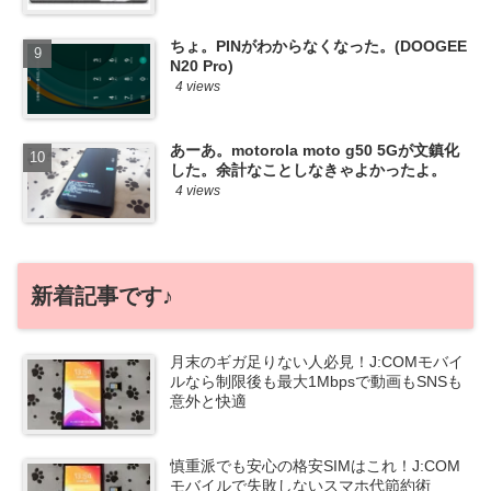
ちょ。PINがわからなくなった。(DOOGEE
N20 Pro)
4 views
あーあ。motorola moto g50 5Gが文鎮化
した。余計なことしなきゃよかったよ。
4 views
新着記事です♪
月末のギガ足りない人必見！J:COMモバイ
ルなら制限後も最大1Mbpsで動画もSNSも
意外と快適
慎重派でも安心の格安SIMはこれ！J:COM
モバイルで失敗しないスマホ代節約術