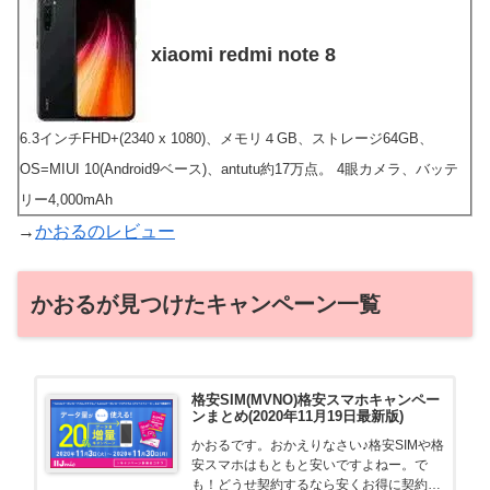
xiaomi redmi note 8
6.3インチFHD+(2340 x 1080)、メモリ４GB、ストレージ64GB、
OS=MIUI 10(Android9ベース)、antutu約17万点。 4眼カメラ、バッテ
リー4,000mAh
→
かおるのレビュー
かおるが見つけたキャンペーン一覧
格安SIM(MVNO)格安スマホキャンペー
ンまとめ(2020年11月19日最新版)
かおるです。おかえりなさい♪格安SIMや格
安スマホはもともと安いですよねー。で
も！どうせ契約するなら安くお得に契約し