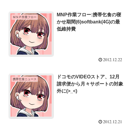
MNP作業フロー:携帯乞食の寝
ＭＮＰ作業フロー
かせ期間(6)softbank(4G)の最
低維持費
2012.12.22
ドコモのVIDEOストア、12月
携帯乞食ニュース
請求便から月々サポートの対象
外に(>_<)
2012.12.21