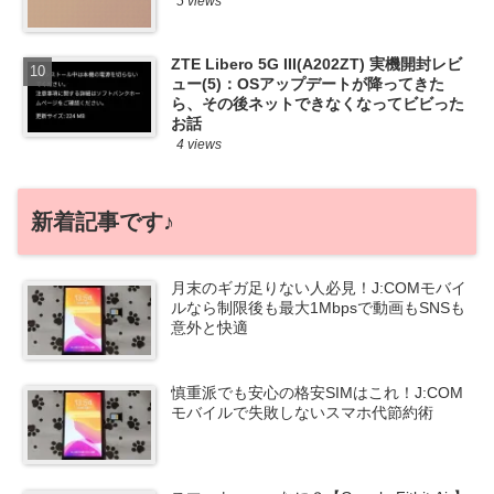
5 views
ZTE Libero 5G III(A202ZT) 実機開封レビ
ュー(5)：OSアップデートが降ってきた
ら、その後ネットできなくなってビビった
お話
4 views
新着記事です♪
月末のギガ足りない人必見！J:COMモバイ
ルなら制限後も最大1Mbpsで動画もSNSも
意外と快適
慎重派でも安心の格安SIMはこれ！J:COM
モバイルで失敗しないスマホ代節約術