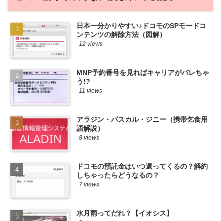
日本一分かりやすい♪ドコモのSPモードコ
ンテンツの解除方法（図解）
12 views
MNP予約番号を見ればキャリアがバレちゃ
う!?
11 views
アラジン・パスカル・ジニー（携帯乞食用
語解説）
8 views
ドコモの預託金はいつ還ってくるの？解約
しちゃったらどうなるの？
7 views
水月雨ってだれ？【イオシス】