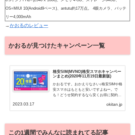
OS=MIUI 10(Android9ベース)、antutu約17万点。 4眼カメラ、バッテ
リー4,000mAh
→
かおるのレビュー
かおるが見つけたキャンペーン一覧
格安SIM(MVNO)格安スマホキャンペー
ンまとめ(2020年11月19日最新版)
かおるです。おかえりなさい♪格安SIMや格
安スマホはもともと安いですよねー。で
も！どうせ契約するなら安くお得に契約し
たい。その気持ちよっくわかります！かお
2023.03.17
okitan.jp
る自身も、そういう案件を常に狙ってます
から♪せっかくだから、かおるが調べた案
件をこっそ...
この1週間でみんなに読まれてる記事