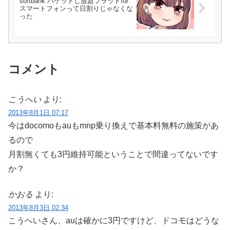
softbank パケットし放題フラットfor
スマートフォンって日割りじゃなくな
った
コメント
こうへい
より:
2013年8月1日 07:17
今はdocomoもauもmnp乗り換えで基本料無料の施策があ
るので
月割無くても3円維持可能ということで間違ってないです
か？
かおる
より:
2013年8月3日 02:34
こうへいさん、auは確かに3円ですけど、ドコモはどうな