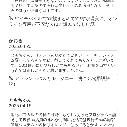
「家族割」は併用できないのではないでしょうか。光回線
を契約しているのであれば光セットのみ適用となり、そち
らのほうがお得なはずです。
ワイモバイルで“家族まとめて節約”が現実に。オン
ライン専用が不安な人ほど読んでほしい話
かおる
2025.04.20
ともちゃん、コメントありがとうございます！au、システ
ム変わってるんですね。教えてくれてありがとうございま
す。SBは確かにいやらしい面もあるけど、利益を出すとい
う点では正しいんだと思います。たぶん。
アラジン・パスカル・ジニー（携帯乞食用語解
説）
ともちゃん
2025.04.16
追記パスカルの名称の可能性もう1つあったプログラム言語
そして現役au店員の連れから聞いた話では現行のauの顧客
管理システムの名称はオレンジになってるとかオレンジね