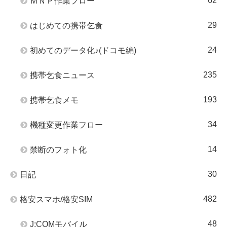
62
ＭＮＰ作業フロー
29
はじめての携帯乞食
24
初めてのデータ化♪(ドコモ編)
235
携帯乞食ニュース
193
携帯乞食メモ
34
機種変更作業フロー
14
禁断のフォト化
30
日記
482
格安スマホ/格安SIM
48
J:COMモバイル