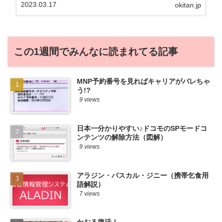
2023.03.17
okitan.jp
る自身も、そういう案件を常に狙ってます
から♪せっかくだから、かおるが調べた案
件をこっそ...
この1週間でみんなに読まれてる記事
MNP予約番号を見ればキャリアがバレちゃ
う!?
9 views
日本一分かりやすい♪ドコモのSPモードコ
ンテンツの解除方法（図解）
9 views
アラジン・パスカル・ジニー（携帯乞食用
語解説）
7 views