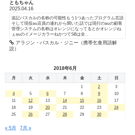
ともちゃん
2025.04.16
追記パスカルの名称の可能性もう1つあったプログラム言語
そして現役au店員の連れから聞いた話では現行のauの顧客
管理システムの名称はオレンジになってるとかオレンジね
ぇauのイメージカラーねかつてSBは全...
アラジン・パスカル・ジニー（携帯乞食用語解
説）
2018年6月
月
火
水
木
金
土
日
1
2
3
4
5
6
7
8
9
10
11
12
13
14
15
16
17
18
19
20
21
22
23
24
25
26
27
28
29
30
« 5月
7月 »