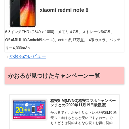
xiaomi redmi note 8
6.3インチFHD+(2340 x 1080)、メモリ４GB、ストレージ64GB、
OS=MIUI 10(Android9ベース)、antutu約17万点。 4眼カメラ、バッテ
リー4,000mAh
→
かおるのレビュー
かおるが見つけたキャンペーン一覧
格安SIM(MVNO)格安スマホキャンペー
ンまとめ(2020年11月19日最新版)
かおるです。おかえりなさい♪格安SIMや格
安スマホはもともと安いですよねー。で
も！どうせ契約するなら安くお得に契約し
たい。その気持ちよっくわかります！かお