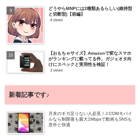
どうやらMNPには2種類あるらしい(維持型
と切断型)【前編】
4 views
【おもちゃサイズ】Amazonで変なスマホ
がランキングに載ってる件。ガジェオタ向
けにスペックと実用性を検証！
3 views
新着記事です♪
月末のギガ足りない人必見！J:COMモバイ
ルなら制限後も最大1Mbpsで動画もSNSも
意外と快適