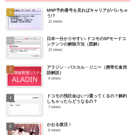
MNP予約番号を見ればキャリアがバレちゃ
う!?
11 views
日本一分かりやすい♪ドコモのSPモードコ
ンテンツの解除方法（図解）
11 views
アラジン・パスカル・ジニー（携帯乞食用
語解説）
9 views
ドコモの預託金はいつ還ってくるの？解約
しちゃったらどうなるの？
7 views
かおる復活！
6 views