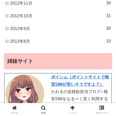
30
2012年11月
31
2012年10月
30
2012年9月
10
2012年8月
姉妹サイト
ポイシム（ポイントサイトで格
安SIMが安いそうですよ？）
かおるの金銭欲担当ブログ♪ 格
安SIMをなるべく安く利用する
事を目指してたら、やり過ぎて
お小遣い稼ぎまで出来ちゃった
ホーム
検索
トップ
サイドバー