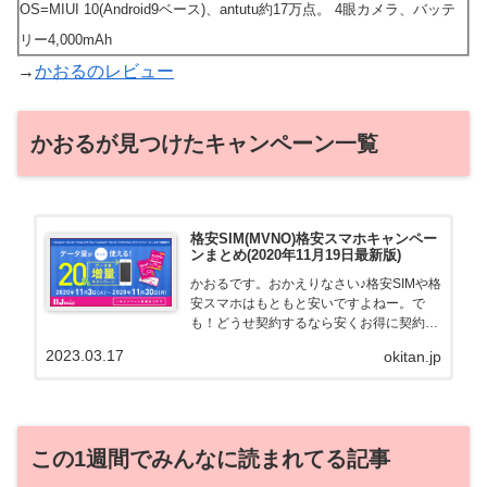
OS=MIUI 10(Android9ベース)、antutu約17万点。 4眼カメラ、バッテ
リー4,000mAh
→
かおるのレビュー
かおるが見つけたキャンペーン一覧
格安SIM(MVNO)格安スマホキャンペー
ンまとめ(2020年11月19日最新版)
かおるです。おかえりなさい♪格安SIMや格
安スマホはもともと安いですよねー。で
も！どうせ契約するなら安くお得に契約し
たい。その気持ちよっくわかります！かお
2023.03.17
okitan.jp
る自身も、そういう案件を常に狙ってます
から♪せっかくだから、かおるが調べた案
件をこっそ...
この1週間でみんなに読まれてる記事