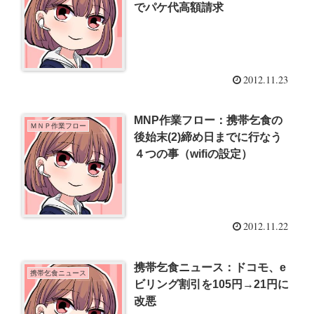
でパケ代高額請求
2012.11.23
MNP作業フロー：携帯乞食の
ＭＮＰ作業フロー
後始末(2)締め日までに行なう
４つの事（wifiの設定）
2012.11.22
携帯乞食ニュース：ドコモ、e
携帯乞食ニュース
ビリング割引を105円→21円に
改悪