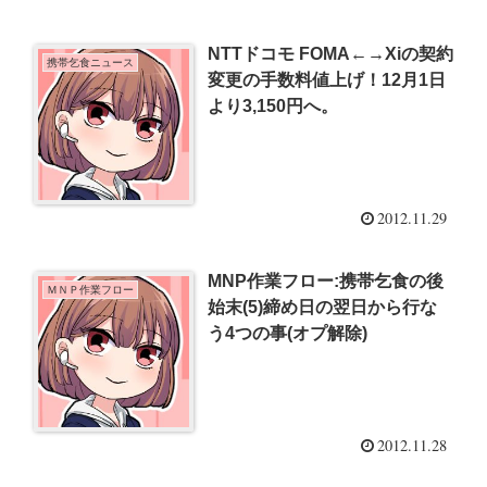
NTTドコモ FOMA←→Xiの契約
携帯乞食ニュース
変更の手数料値上げ！12月1日
より3,150円へ。
2012.11.29
MNP作業フロー:携帯乞食の後
ＭＮＰ作業フロー
始末(5)締め日の翌日から行な
う4つの事(オプ解除)
2012.11.28