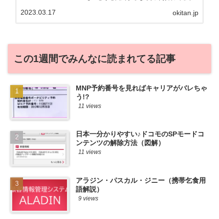
たい。その気持ちよっくわかります！かお
2023.03.17
okitan.jp
る自身も、そういう案件を常に狙ってます
から♪せっかくだから、かおるが調べた案
件をこっそ...
この1週間でみんなに読まれてる記事
MNP予約番号を見ればキャリアがバレちゃ
う!?
11 views
日本一分かりやすい♪ドコモのSPモードコ
ンテンツの解除方法（図解）
11 views
アラジン・パスカル・ジニー（携帯乞食用
語解説）
9 views