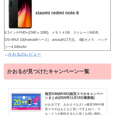
xiaomi redmi note 8
6.3インチFHD+(2340 x 1080)、メモリ４GB、ストレージ64GB、
OS=MIUI 10(Android9ベース)、antutu約17万点。 4眼カメラ、バッテ
リー4,000mAh
→
かおるのレビュー
かおるが見つけたキャンペーン一覧
格安SIM(MVNO)格安スマホキャンペー
ンまとめ(2020年11月19日最新版)
かおるです。おかえりなさい♪格安SIMや格
安スマホはもともと安いですよねー。で
も！どうせ契約するなら安くお得に契約し