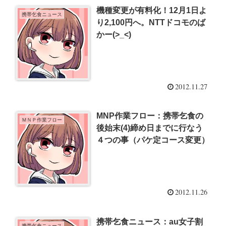
機種変更が有料化！12月1日よ
携帯乞食ニュース
り2,100円へ。NTTドコモのば
かー(>_<)
2012.11.27
MNP作業フロー：携帯乞食の
ＭＮＰ作業フロー
後始末(4)締め日までに行なう
４つの事（パケ定コース変更）
2012.11.26
携帯乞食ニュース：au女子割
携帯乞食ニュース