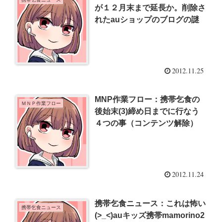
が１２月末まで延長か。削除さ
れたauショップのブログの謎
2012.11.25
MNP作業フロー：携帯乞食の
ＭＮＰ作業フロー
後始末(3)締め日までに行なう
４つの事（コンテンツ解除）
2012.11.24
携帯乞食ニュース：これは怖い
携帯乞食ニュース
(>_<)auキッズ携帯mamorino2