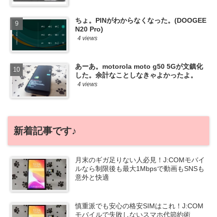
ちょ。PINがわからなくなった。(DOOGEE
N20 Pro)
4 views
あーあ。motorola moto g50 5Gが文鎮化
した。余計なことしなきゃよかったよ。
4 views
新着記事です♪
月末のギガ足りない人必見！J:COMモバイ
ルなら制限後も最大1Mbpsで動画もSNSも
意外と快適
慎重派でも安心の格安SIMはこれ！J:COM
モバイルで失敗しないスマホ代節約術