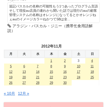
追記パスカルの名称の可能性もう1つあったプログラム言語
そして現役au店員の連れから聞いた話では現行のauの顧客
管理システムの名称はオレンジになってるとかオレンジね
ぇauのイメージカラーねかつてSBは全...
アラジン・パスカル・ジニー（携帯乞食用語解
説）
2012年11月
月
火
水
木
金
土
日
1
2
3
4
5
6
7
8
9
10
11
12
13
14
15
16
17
18
19
20
21
22
23
24
25
26
27
28
29
30
« 10月
12月 »