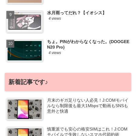
水月雨ってだれ？【イオシス】
4 views
ちょ。PINがわからなくなった。(DOOGEE
N20 Pro)
4 views
新着記事です♪
月末のギガ足りない人必見！J:COMモバイ
ルなら制限後も最大1Mbpsで動画もSNSも
意外と快適
慎重派でも安心の格安SIMはこれ！J:COM
モバイルで失敗しないスマホ代節約術