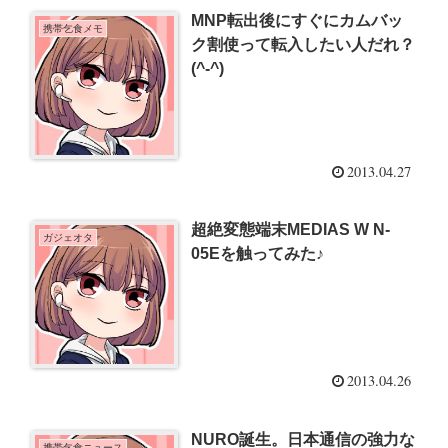
MNP転出後にすぐにカムバッ
携帯乞食メモ
ク割使って転入したい人だれ？
(^-^)
2013.04.27
超絶変態端末MEDIAS W N-
ガジェオタ
05Eを触ってみた♪
2013.04.26
NURO誕生。日本通信の強力な
携帯乞食ニュース