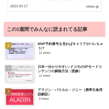
たい。その気持ちよっくわかります！かお
2023.03.17
okitan.jp
る自身も、そういう案件を常に狙ってます
から♪せっかくだから、かおるが調べた案
件をこっそ...
この1週間でみんなに読まれてる記事
MNP予約番号を見ればキャリアがバレちゃ
う!?
11 views
日本一分かりやすい♪ドコモのSPモードコ
ンテンツの解除方法（図解）
11 views
アラジン・パスカル・ジニー（携帯乞食用
語解説）
9 views