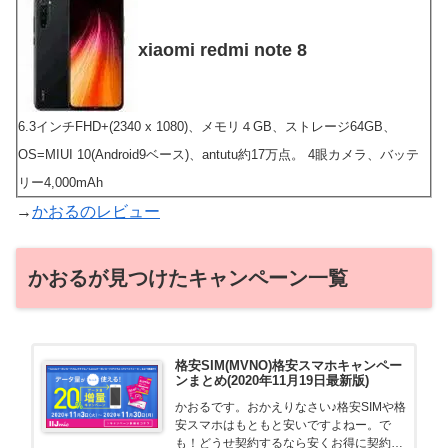
xiaomi redmi note 8
6.3インチFHD+(2340 x 1080)、メモリ４GB、ストレージ64GB、
OS=MIUI 10(Android9ベース)、antutu約17万点。 4眼カメラ、バッテ
リー4,000mAh
→
かおるのレビュー
かおるが見つけたキャンペーン一覧
格安SIM(MVNO)格安スマホキャンペー
ンまとめ(2020年11月19日最新版)
かおるです。おかえりなさい♪格安SIMや格
安スマホはもともと安いですよねー。で
も！どうせ契約するなら安くお得に契約し