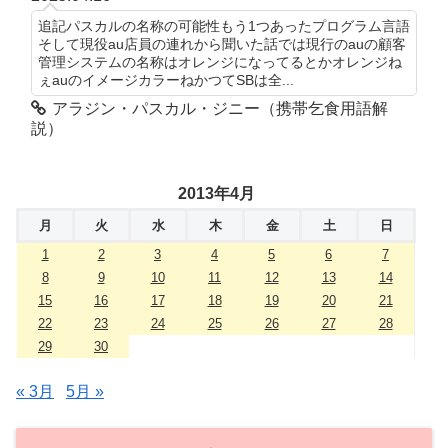
追記パスカルの名称の可能性もう1つあったプログラム言語
そして現役au店員の連れから聞いた話では現行のauの顧客
管理システムの名称はオレンジになってるとかオレンジね
ぇauのイメージカラーねかつてSBは全...
アラジン・パスカル・ジニー（携帯乞食用語解
説）
2013年4月
月
火
水
木
金
土
日
1
2
3
4
5
6
7
8
9
10
11
12
13
14
15
16
17
18
19
20
21
22
23
24
25
26
27
28
29
30
« 3月
5月 »