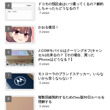
ドコモの預託金はいつ還ってくるの？解約
しちゃったらどうなるの？
7 views
かおる復活！
6 views
J:COMモバイルはクーリングオフ(キャン
セル)出来るの？【その場合、買った
iPhoneはどうなる？】
6 views
モトローラのブランドステッカー。いらな
いから安くならない？
5 views
複数回線契約するためのau版90日ルールを
理解する
5 views