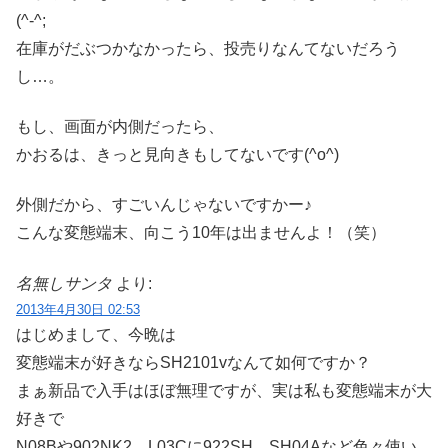
(^-^;
在庫がだぶつかなかったら、投売りなんてないだろう
し…。
もし、画面が内側だったら、
かおるは、きっと見向きもしてないです(^o^)
外側だから、すごいんじゃないですかー♪
こんな変態端末、向こう10年は出ませんよ！（笑）
名無しサンタ
より:
2013年4月30日 02:53
はじめまして、今晩は
変態端末が好きならSH2101vなんて如何ですか？
まぁ新品で入手はほぼ無理ですが、実は私も変態端末が大
好きで
N08Bや902NK2、L03Cに922SH、SH04Aなど色々使い