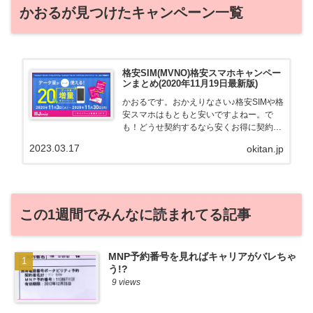
かおるが見つけたキャンペーン一覧
格安SIM(MVNO)格安スマホキャンペー
ンまとめ(2020年11月19日最新版)
かおるです。おかえりなさい♪格安SIMや格
安スマホはもともと安いですよねー。で
も！どうせ契約するなら安くお得に契約し
たい。その気持ちよっくわかります！かお
2023.03.17
okitan.jp
る自身も、そういう案件を常に狙ってます
から♪せっかくだから、かおるが調べた案
件をこっそ...
この1週間でみんなに読まれてる記事
MNP予約番号を見ればキャリアがバレちゃ
う!?
9 views