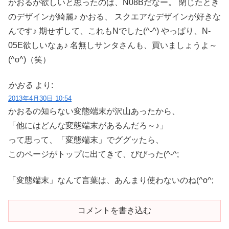
かおるが欲しいと思ったのは、N08Bだなー。 閉じたとき
のデザインが綺麗♪ かおる、 スクエアなデザインが好きな
んです♪ 期せずして、これもNでした(^-^) やっぱり、N-
05E欲しいなぁ♪ 名無しサンタさんも、買いましょうよ～
(^o^)（笑）
かおる
より:
2013年4月30日 10:54
かおるの知らない変態端末が沢山あったから、
「他にはどんな変態端末があるんだろ～♪」
って思って、「変態端末」でググッたら、
このページがトップに出てきて、びびった(^-^;
「変態端末」なんて言葉は、あんまり使わないのね(^o^;
コメントを書き込む