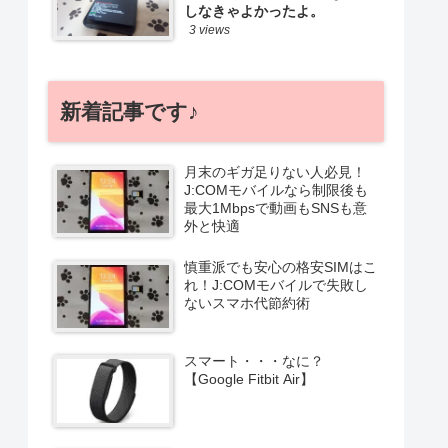
しなきゃよかったよ。
3 views
新着記事です♪
月末のギガ足りない人必見！
J:COMモバイルなら制限後も
最大1Mbpsで動画もSNSも意
外と快適
慎重派でも安心の格安SIMはこ
れ！J:COMモバイルで失敗し
ないスマホ代節約術
スマート・・・なに？
【Google Fitbit Air】