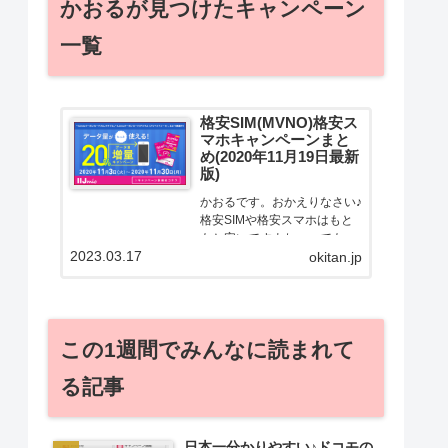
かおるが見つけたキャンペーン
一覧
格安SIM(MVNO)格安ス
マホキャンペーンまと
め(2020年11月19日最新
版)
かおるです。おかえりなさい♪
格安SIMや格安スマホはもと
もと安いですよねー。でも！
2023.03.17
どうせ契約するなら安くお得
okitan.jp
に契約したい。その気持ちよ
っくわかります！かおる自身
も、そういう案件を常に狙っ
てますから♪せっかくだから、
この1週間でみんなに読まれて
かおるが調べた案件をこっ
そ...
る記事
日本一分かりやすい♪ドコモの