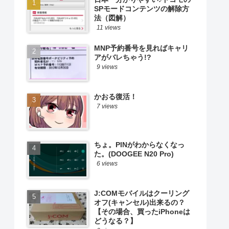
SPモードコンテンツの解除方
法（図解）
11 views
MNP予約番号を見ればキャリ
アがバレちゃう!?
9 views
かおる復活！
7 views
ちょ。PINがわからなくなっ
た。(DOOGEE N20 Pro)
6 views
J:COMモバイルはクーリング
オフ(キャンセル)出来るの？
【その場合、買ったiPhoneは
どうなる？】