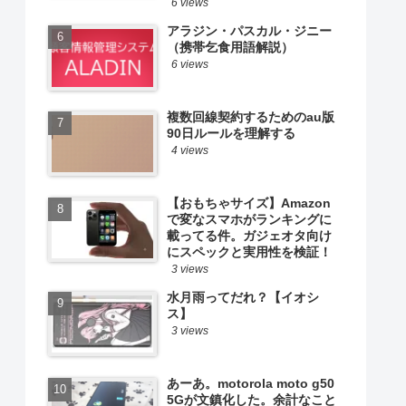
6 views
アラジン・パスカル・ジニー
（携帯乞食用語解説）
6 views
複数回線契約するためのau版
90日ルールを理解する
4 views
【おもちゃサイズ】Amazon
で変なスマホがランキングに
載ってる件。ガジェオタ向け
にスペックと実用性を検証！
3 views
水月雨ってだれ？【イオシ
ス】
3 views
あーあ。motorola moto g50
5Gが文鎮化した。余計なこと