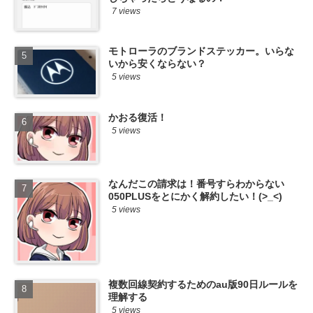
7 views
モトローラのブランドステッカー。いらな
いから安くならない？
5 views
かおる復活！
5 views
なんだこの請求は！番号すらわからない
050PLUSをとにかく解約したい！(>_<)
5 views
複数回線契約するためのau版90日ルールを
理解する
5 views