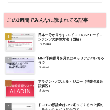
から♪せっかくだから、かおるが調べた案
件をこっそ...
この1週間でみんなに読まれてる記事
日本一分かりやすい♪ドコモのSPモードコ
ンテンツの解除方法（図解）
11 views
MNP予約番号を見ればキャリアがバレちゃ
う!?
9 views
アラジン・パスカル・ジニー（携帯乞食用
語解説）
8 views
ドコモの預託金はいつ還ってくるの？解約
しちゃったらどうなるの？