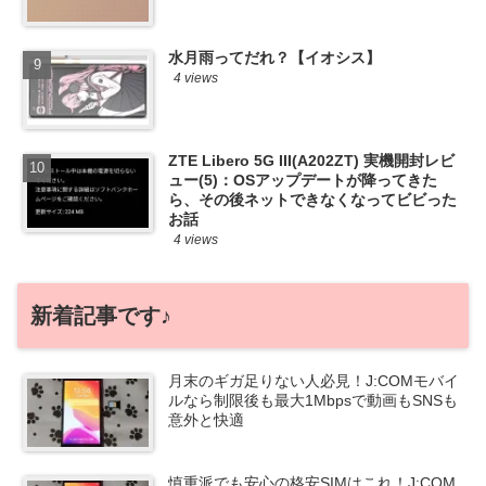
水月雨ってだれ？【イオシス】
4 views
ZTE Libero 5G III(A202ZT) 実機開封レビ
ュー(5)：OSアップデートが降ってきた
ら、その後ネットできなくなってビビった
お話
4 views
新着記事です♪
月末のギガ足りない人必見！J:COMモバイ
ルなら制限後も最大1Mbpsで動画もSNSも
意外と快適
慎重派でも安心の格安SIMはこれ！J:COM