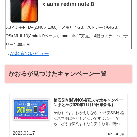
xiaomi redmi note 8
6.3インチFHD+(2340 x 1080)、メモリ４GB、ストレージ64GB、
OS=MIUI 10(Android9ベース)、antutu約17万点。 4眼カメラ、バッテ
リー4,000mAh
→
かおるのレビュー
かおるが見つけたキャンペーン一覧
格安SIM(MVNO)格安スマホキャンペー
ンまとめ(2020年11月19日最新版)
かおるです。おかえりなさい♪格安SIMや格
安スマホはもともと安いですよねー。で
も！どうせ契約するなら安くお得に契約し
たい。その気持ちよっくわかります！かお
2023.03.17
okitan.jp
る自身も、そういう案件を常に狙ってます