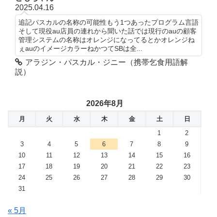
2025.04.16
追記パスカルの名称の可能性もう1つあったプログラム言語
そして現役au店員の連れから聞いた話では現行のauの顧客
管理システムの名称はオレンジになってるとかオレンジね
ぇauのイメージカラーねかつてSBは全...
アラジン・パスカル・ジニー（携帯乞食用語解
説）
2026年8月
月
火
水
木
金
土
日
1
2
3
4
5
6
7
8
9
10
11
12
13
14
15
16
17
18
19
20
21
22
23
24
25
26
27
28
29
30
31
« 5月