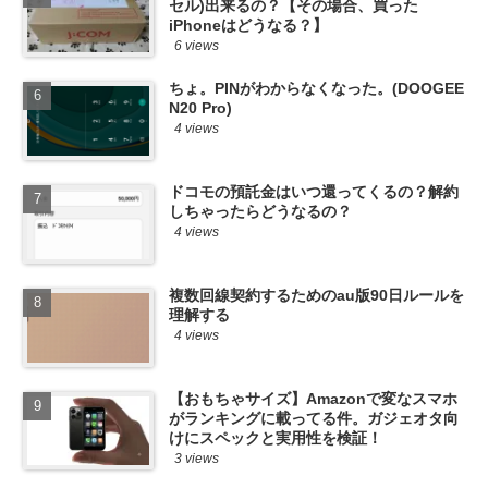
セル)出来るの？【その場合、買った
iPhoneはどうなる？】
6 views
ちょ。PINがわからなくなった。(DOOGEE
N20 Pro)
4 views
ドコモの預託金はいつ還ってくるの？解約
しちゃったらどうなるの？
4 views
複数回線契約するためのau版90日ルールを
理解する
4 views
【おもちゃサイズ】Amazonで変なスマホ
がランキングに載ってる件。ガジェオタ向
けにスペックと実用性を検証！
3 views