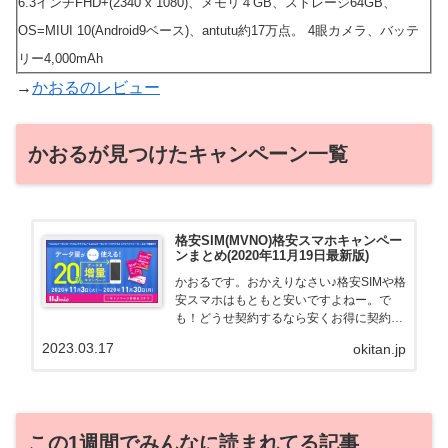
6.3インチFHD+(2340 x 1080)、メモリ４GB、ストレージ64GB、
OS=MIUI 10(Android9ベース)、antutu約17万点。 4眼カメラ、バッテ
リー4,000mAh
→
かおるのレビュー
かおるが見つけたキャンペーン一覧
格安SIM(MVNO)格安スマホキャンペー
ンまとめ(2020年11月19日最新版)
かおるです。おかえりなさい♪格安SIMや格
安スマホはもともと安いですよねー。で
も！どうせ契約するなら安くお得に契約し
たい。その気持ちよっくわかります！かお
2023.03.17
okitan.jp
る自身も、そういう案件を常に狙ってます
から♪せっかくだから、かおるが調べた案
件をこっそ...
この1週間でみんなに読まれてる記事