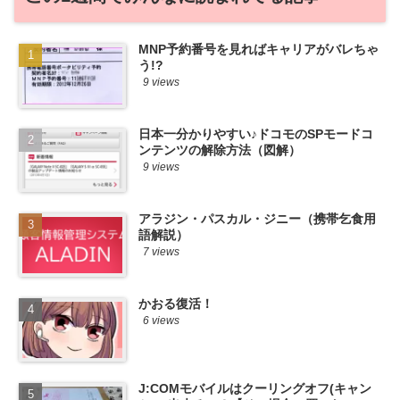
MNP予約番号を見ればキャリアがバレちゃ
う!?
9 views
日本一分かりやすい♪ドコモのSPモードコ
ンテンツの解除方法（図解）
9 views
アラジン・パスカル・ジニー（携帯乞食用
語解説）
7 views
かおる復活！
6 views
J:COMモバイルはクーリングオフ(キャン