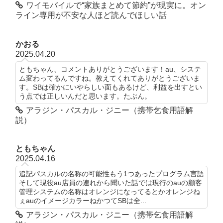
ワイモバイルで“家族まとめて節約”が現実に。オン
ライン専用が不安な人ほど読んでほしい話
かおる
2025.04.20
ともちゃん、コメントありがとうございます！au、システ
ム変わってるんですね。教えてくれてありがとうございま
す。SBは確かにいやらしい面もあるけど、利益を出すとい
う点では正しいんだと思います。たぶん。
アラジン・パスカル・ジニー（携帯乞食用語解
説）
ともちゃん
2025.04.16
追記パスカルの名称の可能性もう1つあったプログラム言語
そして現役au店員の連れから聞いた話では現行のauの顧客
管理システムの名称はオレンジになってるとかオレンジね
ぇauのイメージカラーねかつてSBは全...
アラジン・パスカル・ジニー（携帯乞食用語解