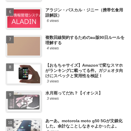
アラジン・パスカル・ジニー（携帯乞食用
語解説）
6 views
複数回線契約するためのau版90日ルールを
理解する
4 views
【おもちゃサイズ】Amazonで変なスマホ
がランキングに載ってる件。ガジェオタ向
けにスペックと実用性を検証！
3 views
水月雨ってだれ？【イオシス】
3 views
あーあ。motorola moto g50 5Gが文鎮化
した。余計なことしなきゃよかったよ。