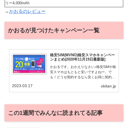
リー4,000mAh
→
かおるのレビュー
かおるが見つけたキャンペーン一覧
格安SIM(MVNO)格安スマホキャンペー
ンまとめ(2020年11月19日最新版)
かおるです。おかえりなさい♪格安SIMや格
安スマホはもともと安いですよねー。で
も！どうせ契約するなら安くお得に契約し
たい。その気持ちよっくわかります！かお
2023.03.17
okitan.jp
る自身も、そういう案件を常に狙ってます
から♪せっかくだから、かおるが調べた案
件をこっそ...
この1週間でみんなに読まれてる記事