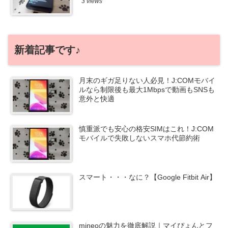
3 views
新着記事です♪
月末のギガ足りない人必見！J:COMモバイ
ルなら制限後も最大1Mbpsで動画もSNSも
意外と快適
慎重派でも安心の格安SIMはこれ！J:COM
モバイルで失敗しないスマホ代節約術
スマート・・・なに？【Google Fitbit Air】
mineoの魅力を徹底解説｜マイぴょんとフ