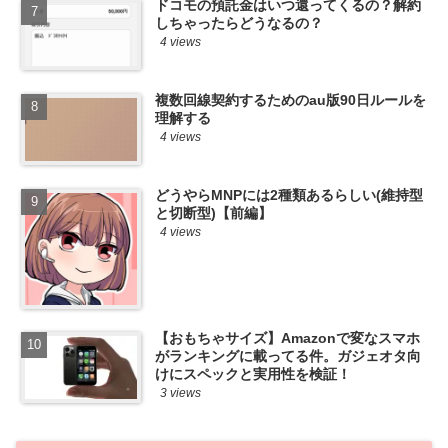
ドコモの預託金はいつ還ってくるの？解約
しちゃったらどうなるの？
4 views
複数回線契約するためのau版90日ルールを
理解する
4 views
どうやらMNPには2種類あるらしい(維持型
と切断型)【前編】
4 views
【おもちゃサイズ】Amazonで変なスマホ
がランキングに載ってる件。ガジェオタ向
けにスペックと実用性を検証！
3 views