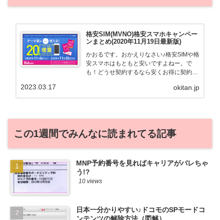
格安SIM(MVNO)格安スマホキャンペー
ンまとめ(2020年11月19日最新版)
かおるです。おかえりなさい♪格安SIMや格
安スマホはもともと安いですよねー。で
も！どうせ契約するなら安くお得に契約し
たい。その気持ちよっくわかります！かお
2023.03.17
okitan.jp
る自身も、そういう案件を常に狙ってます
から♪せっかくだから、かおるが調べた案
件をこっそ...
この1週間でみんなに読まれてる記事
MNP予約番号を見ればキャリアがバレちゃ
う!?
10 views
日本一分かりやすい♪ドコモのSPモードコ
ンテンツの解除方法（図解）