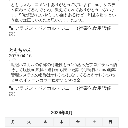
ともちゃん、コメントありがとうございます！au、システ
ム変わってるんですね。教えてくれてありがとうございま
す。SBは確かにいやらしい面もあるけど、利益を出すとい
う点では正しいんだと思います。たぶん。
アラジン・パスカル・ジニー（携帯乞食用語解
説）
ともちゃん
2025.04.16
追記パスカルの名称の可能性もう1つあったプログラム言語
そして現役au店員の連れから聞いた話では現行のauの顧客
管理システムの名称はオレンジになってるとかオレンジね
ぇauのイメージカラーねかつてSBは全...
アラジン・パスカル・ジニー（携帯乞食用語解
説）
2026年8月
月
火
水
木
金
土
日