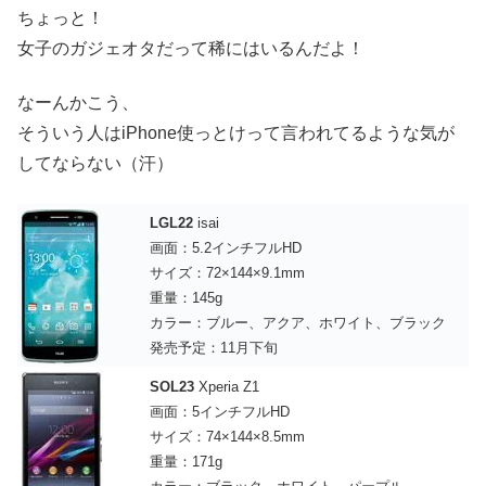
ちょっと！
女子のガジェオタだって稀にはいるんだよ！
なーんかこう、
そういう人はiPhone使っとけって言われてるような気が
してならない（汗）
LGL22
isai
画面：5.2インチフルHD
サイズ：72×144×9.1mm
重量：145g
カラー：ブルー、アクア、ホワイト、ブラック
発売予定：11月下旬
SOL23
Xperia Z1
画面：5インチフルHD
サイズ：74×144×8.5mm
重量：171g