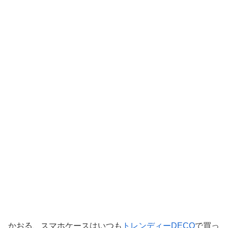
かおる、スマホケースはいつも
トレンディーDECO
で買っ