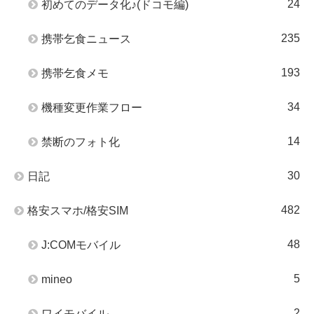
24
初めてのデータ化♪(ドコモ編)
235
携帯乞食ニュース
193
携帯乞食メモ
34
機種変更作業フロー
14
禁断のフォト化
30
日記
482
格安スマホ/格安SIM
48
J:COMモバイル
5
mineo
2
ワイモバイル