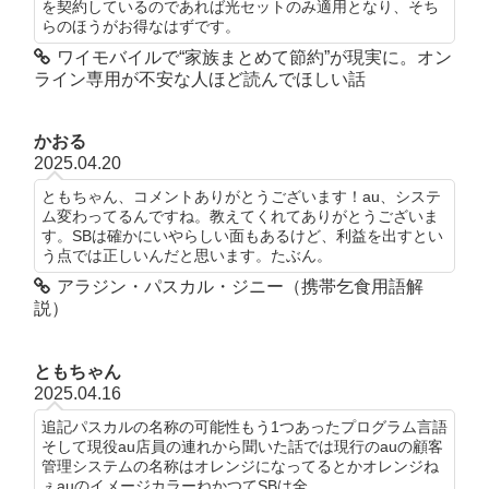
を契約しているのであれば光セットのみ適用となり、そち
らのほうがお得なはずです。
ワイモバイルで“家族まとめて節約”が現実に。オン
ライン専用が不安な人ほど読んでほしい話
かおる
2025.04.20
ともちゃん、コメントありがとうございます！au、システ
ム変わってるんですね。教えてくれてありがとうございま
す。SBは確かにいやらしい面もあるけど、利益を出すとい
う点では正しいんだと思います。たぶん。
アラジン・パスカル・ジニー（携帯乞食用語解
説）
ともちゃん
2025.04.16
追記パスカルの名称の可能性もう1つあったプログラム言語
そして現役au店員の連れから聞いた話では現行のauの顧客
管理システムの名称はオレンジになってるとかオレンジね
ぇauのイメージカラーねかつてSBは全...