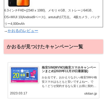
6.3インチFHD+(2340 x 1080)、メモリ４GB、ストレージ64GB、
OS=MIUI 10(Android9ベース)、antutu約17万点。 4眼カメラ、バッテ
リー4,000mAh
→
かおるのレビュー
かおるが見つけたキャンペーン一覧
格安SIM(MVNO)格安スマホキャンペー
ンまとめ(2020年11月19日最新版)
かおるです。おかえりなさい♪格安SIMや格
安スマホはもともと安いですよねー。で
も！どうせ契約するなら安くお得に契約し
たい。その気持ちよっくわかります！かお
2023.03.17
okitan.jp
る自身も、そういう案件を常に狙ってます
から♪せっかくだから、かおるが調べた案
件をこっそ...