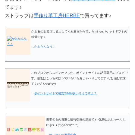
てます♪
ストラップは
手作り革工房HERBE
で買ってます♪
かおるのお遊びに協力してくれる方から頂いたmineoパケットギフトの
総量です♪
→
かおたんなう！
このブログからスピンオフした、ポイントサイトの話題専用のブログで
す。最近はこっちのほうでいろいろおしゃべりしてます♪ぜひ遊びに来
てくださいね(^o^)
→
ポイントサイトで格安SIMが安いそうですよ？
携帯乞食の貴重な情報交換の場所です♪気軽におしゃべりし
にきてくださいね(*^-^*)
→
はじめての携帯乞食