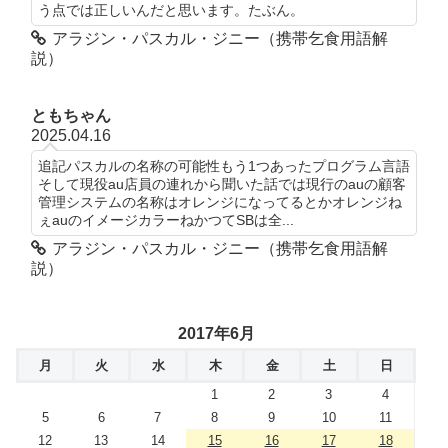
う点では正しいんだと思います。たぶん。
アラジン・パスカル・ジニー（携帯乞食用語解
説）
ともちゃん
2025.04.16
追記パスカルの名称の可能性もう1つあったプログラム言語
そして現役au店員の連れから聞いた話では現行のauの顧客
管理システムの名称はオレンジになってるとかオレンジね
ぇauのイメージカラーねかつてSBは全...
アラジン・パスカル・ジニー（携帯乞食用語解
説）
2017年6月
月
火
水
木
金
土
日
1
2
3
4
5
6
7
8
9
10
11
12
13
14
15
16
17
18