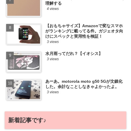
理解する
4 views
【おもちゃサイズ】Amazonで変なスマホ
がランキングに載ってる件。ガジェオタ向
けにスペックと実用性を検証！
3 views
水月雨ってだれ？【イオシス】
3 views
あーあ。motorola moto g50 5Gが文鎮化
した。余計なことしなきゃよかったよ。
3 views
新着記事です♪