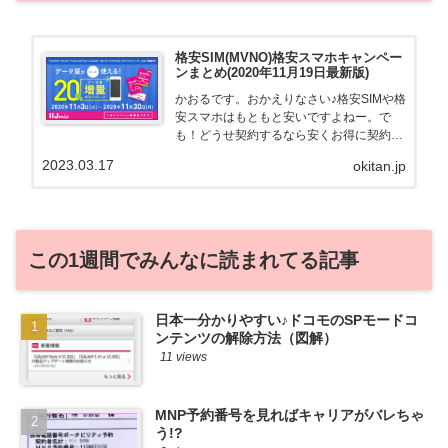
格安SIM(MVNO)格安スマホキャンペー
ンまとめ(2020年11月19日最新版)
かおるです。おかえりなさい♪格安SIMや格
安スマホはもともと安いですよねー。で
も！どうせ契約するなら安くお得に契約し
たい。その気持ちよっくわかります！かお
2023.03.17
okitan.jp
る自身も、そういう案件を常に狙ってます
から♪せっかくだから、かおるが調べた案
件をこっそ...
この1週間でみんなに読まれてる記事
日本一分かりやすい♪ドコモのSPモードコ
ンテンツの解除方法（図解）
11 views
MNP予約番号を見ればキャリアがバレちゃ
う!?