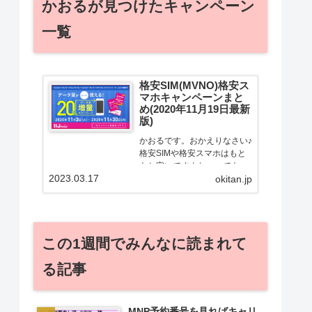
かおるが見つけたキャンペーン
一覧
格安SIM(MVNO)格安ス
マホキャンペーンまと
め(2020年11月19日最新
版)
かおるです。おかえりなさい♪
格安SIMや格安スマホはもと
もと安いですよねー。でも！
2023.03.17
どうせ契約するなら安くお得
okitan.jp
に契約したい。その気持ちよ
っくわかります！かおる自身
も、そういう案件を常に狙っ
てますから♪せっかくだから、
この1週間でみんなに読まれて
かおるが調べた案件をこっ
そ...
る記事
MNP予約番号を見ればキャリ