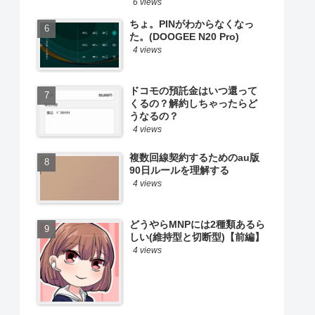
6 views
ちょ。PINがわからなくなっ
た。(DOOGEE N20 Pro)
4 views
ドコモの預託金はいつ還って
くるの？解約しちゃったらど
うなるの？
4 views
複数回線契約するためのau版
90日ルールを理解する
4 views
どうやらMNPには2種類あるら
しい(維持型と切断型)【前編】
4 views