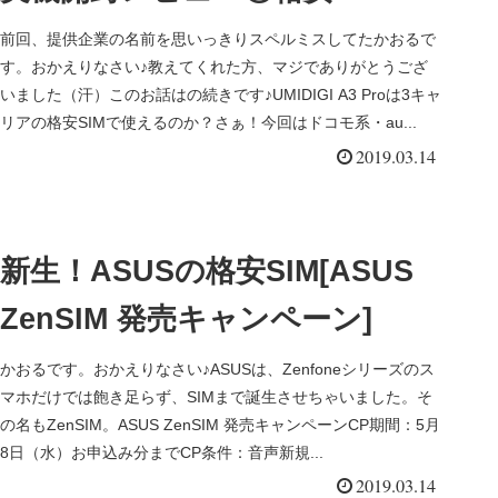
ャリア通話通信テスト
前回、提供企業の名前を思いっきりスペルミスしてたかおるで
す。おかえりなさい♪教えてくれた方、マジでありがとうござ
いました（汗）このお話はの続きです♪UMIDIGI A3 Proは3キャ
リアの格安SIMで使えるのか？さぁ！今回はドコモ系・au...
2019.03.14
新生！ASUSの格安SIM[ASUS
ZenSIM 発売キャンペーン]
かおるです。おかえりなさい♪ASUSは、Zenfoneシリーズのス
マホだけでは飽き足らず、SIMまで誕生させちゃいました。そ
の名もZenSIM。ASUS ZenSIM 発売キャンペーンCP期間：5月
8日（水）お申込み分までCP条件：音声新規...
2019.03.14