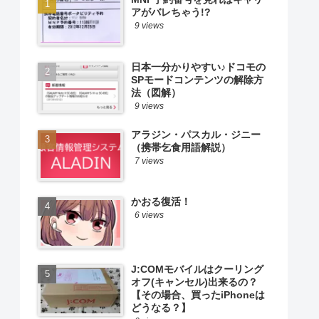
アがバレちゃう!?
9 views
日本一分かりやすい♪ドコモの
SPモードコンテンツの解除方
法（図解）
9 views
アラジン・パスカル・ジニー
（携帯乞食用語解説）
7 views
かおる復活！
6 views
J:COMモバイルはクーリング
オフ(キャンセル)出来るの？
【その場合、買ったiPhoneは
どうなる？】