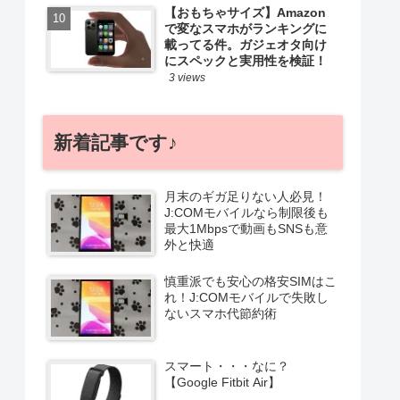
【おもちゃサイズ】Amazon
で変なスマホがランキングに
載ってる件。ガジェオタ向け
にスペックと実用性を検証！
3 views
新着記事です♪
月末のギガ足りない人必見！
J:COMモバイルなら制限後も
最大1Mbpsで動画もSNSも意
外と快適
慎重派でも安心の格安SIMはこ
れ！J:COMモバイルで失敗し
ないスマホ代節約術
スマート・・・なに？
【Google Fitbit Air】