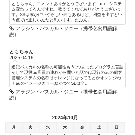
ともちゃん、コメントありがとうございます！au、システ
ム変わってるんですね。教えてくれてありがとうございま
す。SBは確かにいやらしい面もあるけど、利益を出すとい
う点では正しいんだと思います。たぶん。
アラジン・パスカル・ジニー（携帯乞食用語解
説）
ともちゃん
2025.04.16
追記パスカルの名称の可能性もう1つあったプログラム言語
そして現役au店員の連れから聞いた話では現行のauの顧客
管理システムの名称はオレンジになってるとかオレンジね
ぇauのイメージカラーねかつてSBは全...
アラジン・パスカル・ジニー（携帯乞食用語解
説）
2024年10月
月
火
水
木
金
土
日