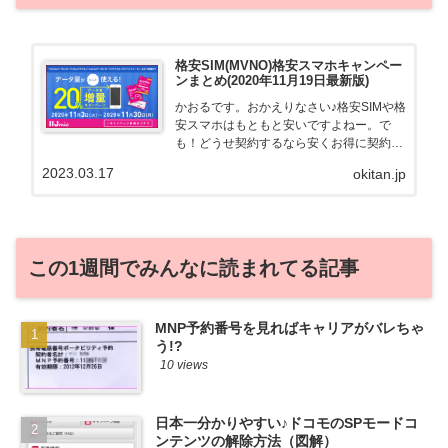
格安SIM(MVNO)格安スマホキャンペー
ンまとめ(2020年11月19日最新版)
かおるです。おかえりなさい♪格安SIMや格
安スマホはもともと安いですよねー。で
も！どうせ契約するなら安くお得に契約し
たい。その気持ちよっくわかります！かお
2023.03.17
okitan.jp
る自身も、そういう案件を常に狙ってます
から♪せっかくだから、かおるが調べた案
件をこっそ...
この1週間でみんなに読まれてる記事
MNP予約番号を見ればキャリアがバレちゃ
う!?
10 views
日本一分かりやすい♪ドコモのSPモードコ
ンテンツの解除方法（図解）