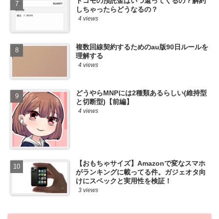
ドコモの預託金はいつ還ってくるの？解約
しちゃったらどうなるの？
4 views
複数回線契約するためのau版90日ルールを
理解する
4 views
どうやらMNPには2種類あるらしい(維持型
と切断型)【前編】
4 views
【おもちゃサイズ】Amazonで変なスマホ
がランキングに載ってる件。ガジェオタ向
けにスペックと実用性を検証！
3 views