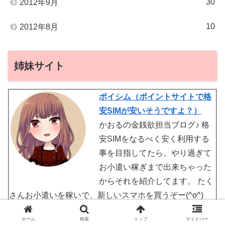
30
2012年9月
10
2012年8月
姉妹サイト
ポイシム（ポイントサイトで格
安SIMが安いそうですよ？）
かおるの金銭欲担当ブログ♪ 格
安SIMをなるべく安く利用する
事を目指してたら、やり過ぎて
お小遣い稼ぎまで出来ちゃった
からそれを紹介してます。 たく
さんお小遣いを稼いで、新しいスマホを買うぞー(^o^)
ホーム
検索
トップ
サイドバー