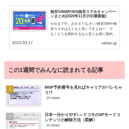
格安SIM(MVNO)格安スマホキャンペー
ンまとめ(2020年11月19日最新版)
かおるです。おかえりなさい♪格安SIMや格
安スマホはもともと安いですよねー。で
も！どうせ契約するなら安くお得に契約し
たい。その気持ちよっくわかります！かお
2023.03.17
okitan.jp
る自身も、そういう案件を常に狙ってます
から♪せっかくだから、かおるが調べた案
件をこっそ...
この1週間でみんなに読まれてる記事
MNP予約番号を見ればキャリアがバレちゃ
う!?
10 views
日本一分かりやすい♪ドコモのSPモードコ
ンテンツの解除方法（図解）
10 views