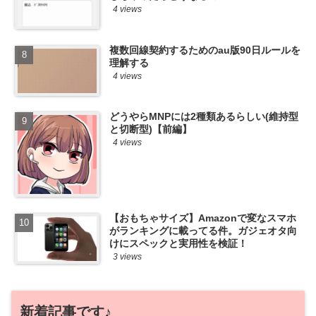
4 views
複数回線契約するためのau版90日ルールを
理解する
4 views
どうやらMNPには2種類あるらしい(維持型
と切断型)【前編】
4 views
【おもちゃサイズ】Amazonで変なスマホ
がランキングに載ってる件。ガジェオタ向
けにスペックと実用性を検証！
3 views
新着記事です♪