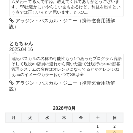
ム変わってるんですね。教えてくれてありがとうございま
す。SBは確かにいやらしい面もあるけど、利益を出すとい
う点では正しいんだと思います。たぶん。
アラジン・パスカル・ジニー（携帯乞食用語解
説）
ともちゃん
2025.04.16
追記パスカルの名称の可能性もう1つあったプログラム言語
そして現役au店員の連れから聞いた話では現行のauの顧客
管理システムの名称はオレンジになってるとかオレンジね
ぇauのイメージカラーねかつてSBは全...
アラジン・パスカル・ジニー（携帯乞食用語解
説）
2026年8月
月
火
水
木
金
土
日
1
2