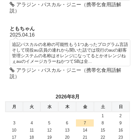
アラジン・パスカル・ジニー（携帯乞食用語解
説）
ともちゃん
2025.04.16
追記パスカルの名称の可能性もう1つあったプログラム言語
そして現役au店員の連れから聞いた話では現行のauの顧客
管理システムの名称はオレンジになってるとかオレンジね
ぇauのイメージカラーねかつてSBは全...
アラジン・パスカル・ジニー（携帯乞食用語解
説）
2026年8月
月
火
水
木
金
土
日
1
2
3
4
5
6
7
8
9
10
11
12
13
14
15
16
17
18
19
20
21
22
23