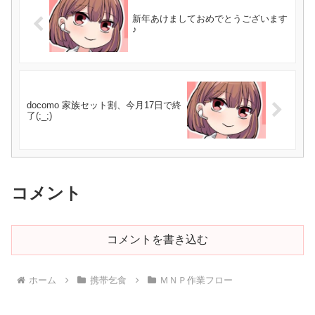
新年あけましておめでとうございます
♪
docomo 家族セット割、今月17日で終
了(;_;)
コメント
コメントを書き込む
ホーム
携帯乞食
ＭＮＰ作業フロー