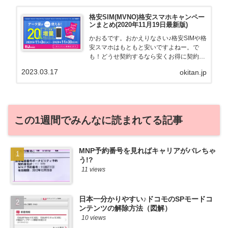
格安SIM(MVNO)格安スマホキャンペー
ンまとめ(2020年11月19日最新版)
かおるです。おかえりなさい♪格安SIMや格
安スマホはもともと安いですよねー。で
も！どうせ契約するなら安くお得に契約し
たい。その気持ちよっくわかります！かお
2023.03.17
okitan.jp
る自身も、そういう案件を常に狙ってます
から♪せっかくだから、かおるが調べた案
件をこっそ...
この1週間でみんなに読まれてる記事
MNP予約番号を見ればキャリアがバレちゃ
う!?
11 views
日本一分かりやすい♪ドコモのSPモードコ
ンテンツの解除方法（図解）
10 views