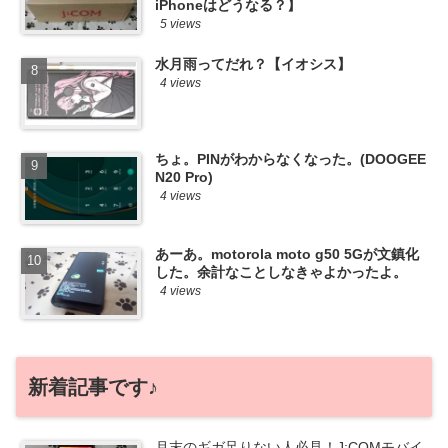
iPhoneはどうなる？】
5 views
水月雨ってだれ？【イオシス】
4 views
ちょ。PINがわからなくなった。(DOOGEE
N20 Pro)
4 views
あーあ。motorola moto g50 5Gが文鎮化
した。余計なことしなきゃよかったよ。
4 views
新着記事です♪
月末のギガ足りない人必見！J:COMモバイ