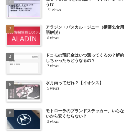
う!?
11 views
アラジン・パスカル・ジニー（携帯乞食用
語解説）
8 views
ドコモの預託金はいつ還ってくるの？解約
しちゃったらどうなるの？
7 views
水月雨ってだれ？【イオシス】
5 views
モトローラのブランドステッカー。いらな
いから安くならない？
5 views