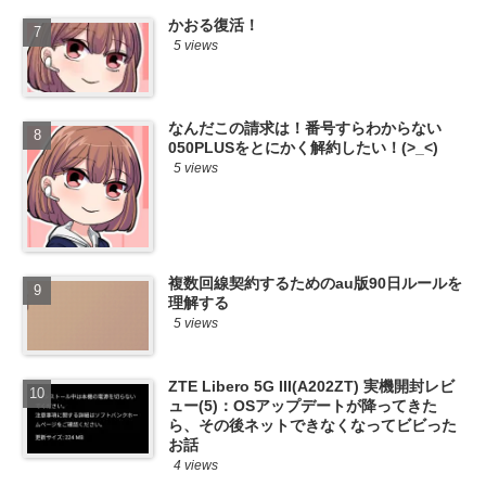
かおる復活！
5 views
なんだこの請求は！番号すらわからない
050PLUSをとにかく解約したい！(>_<)
5 views
複数回線契約するためのau版90日ルールを
理解する
5 views
ZTE Libero 5G III(A202ZT) 実機開封レビ
ュー(5)：OSアップデートが降ってきた
ら、その後ネットできなくなってビビった
お話
4 views