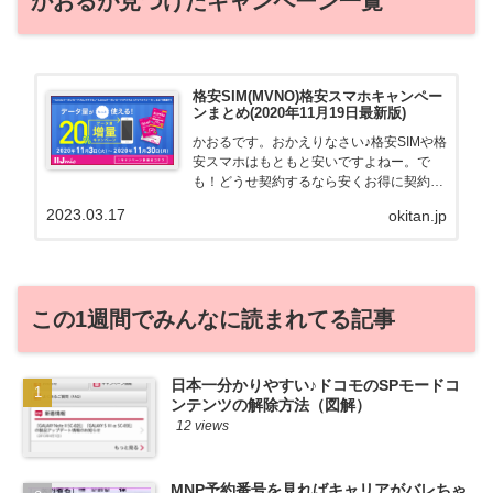
かおるが見つけたキャンペーン一覧
格安SIM(MVNO)格安スマホキャンペー
ンまとめ(2020年11月19日最新版)
かおるです。おかえりなさい♪格安SIMや格
安スマホはもともと安いですよねー。で
も！どうせ契約するなら安くお得に契約し
たい。その気持ちよっくわかります！かお
2023.03.17
okitan.jp
る自身も、そういう案件を常に狙ってます
から♪せっかくだから、かおるが調べた案
件をこっそ...
この1週間でみんなに読まれてる記事
日本一分かりやすい♪ドコモのSPモードコ
ンテンツの解除方法（図解）
12 views
MNP予約番号を見ればキャリアがバレちゃ