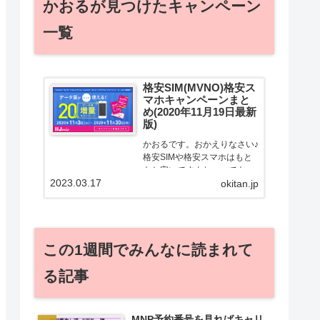
かおるが見つけたキャンペーン
一覧
格安SIM(MVNO)格安ス
マホキャンペーンまと
め(2020年11月19日最新
版)
かおるです。おかえりなさい♪
格安SIMや格安スマホはもと
もと安いですよねー。でも！
2023.03.17
どうせ契約するなら安くお得
okitan.jp
に契約したい。その気持ちよ
っくわかります！かおる自身
も、そういう案件を常に狙っ
てますから♪せっかくだから、
この1週間でみんなに読まれて
かおるが調べた案件をこっ
そ...
る記事
MNP予約番号を見ればキャリ