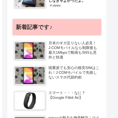
しなきゃよかったよ。
4 views
新着記事です♪
月末のギガ足りない人必見！
J:COMモバイルなら制限後も
最大1Mbpsで動画もSNSも意
外と快適
慎重派でも安心の格安SIMはこ
れ！J:COMモバイルで失敗し
ないスマホ代節約術
スマート・・・なに？
【Google Fitbit Air】
mineoの魅力を徹底解説｜マイ