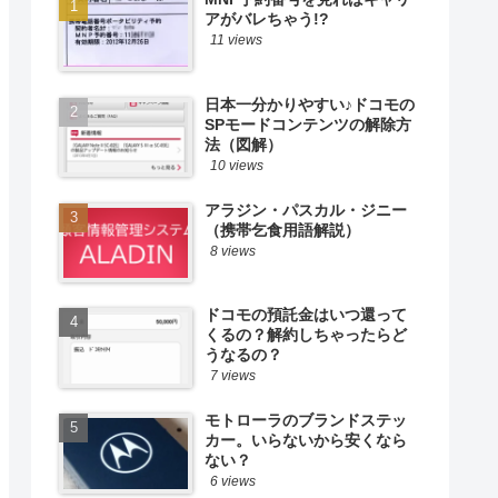
アがバレちゃう!?
11 views
日本一分かりやすい♪ドコモの
SPモードコンテンツの解除方
法（図解）
10 views
アラジン・パスカル・ジニー
（携帯乞食用語解説）
8 views
ドコモの預託金はいつ還って
くるの？解約しちゃったらど
うなるの？
7 views
モトローラのブランドステッ
カー。いらないから安くなら
ない？
6 views