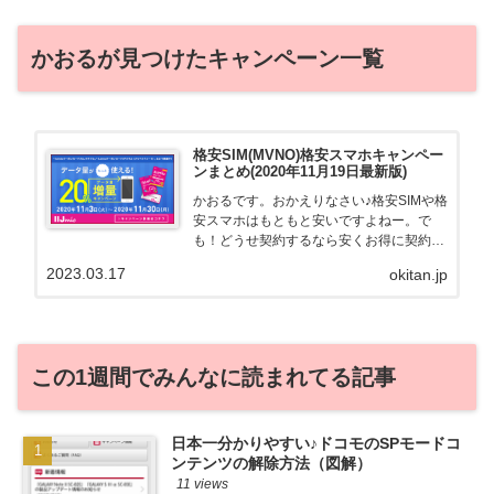
かおるが見つけたキャンペーン一覧
格安SIM(MVNO)格安スマホキャンペー
ンまとめ(2020年11月19日最新版)
かおるです。おかえりなさい♪格安SIMや格
安スマホはもともと安いですよねー。で
も！どうせ契約するなら安くお得に契約し
たい。その気持ちよっくわかります！かお
2023.03.17
okitan.jp
る自身も、そういう案件を常に狙ってます
から♪せっかくだから、かおるが調べた案
件をこっそ...
この1週間でみんなに読まれてる記事
日本一分かりやすい♪ドコモのSPモードコ
ンテンツの解除方法（図解）
11 views