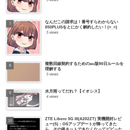
なんだこの請求は！番号すらわからない
050PLUSをとにかく解約したい！(>_<)
5 views
複数回線契約するためのau版90日ルールを
理解する
5 views
水月雨ってだれ？【イオシス】
4 views
ZTE Libero 5G III(A202ZT) 実機開封レビ
ュー(5)：OSアップデートが降ってきた
ら、その後ネットできなくなってビビった