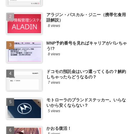
アラジン・パスカル・ジニー（携帯乞食用
語解説）
8 views
MNP予約番号を見ればキャリアがバレちゃ
う!?
8 views
ドコモの預託金はいつ還ってくるの？解約
しちゃったらどうなるの？
7 views
モトローラのブランドステッカー。いらな
いから安くならない？
5 views
かおる復活！
5 views