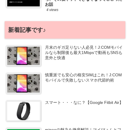
お話
4 views
新着記事です♪
月末のギガ足りない人必見！J:COMモバイ
ルなら制限後も最大1Mbpsで動画もSNSも
意外と快適
慎重派でも安心の格安SIMはこれ！J:COM
モバイルで失敗しないスマホ代節約術
スマート・・・なに？【Google Fitbit Air】
mineoの魅力を徹底解説｜マイぴょんとフ