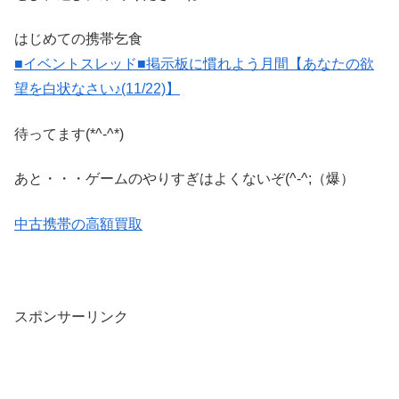
はじめての携帯乞食
■イベントスレッド■掲示板に慣れよう月間【あなたの欲
望を白状なさい♪(11/22)】
待ってます(*^-^*)
あと・・・ゲームのやりすぎはよくないぞ(^-^;（爆）
中古携帯の高額買取
スポンサーリンク