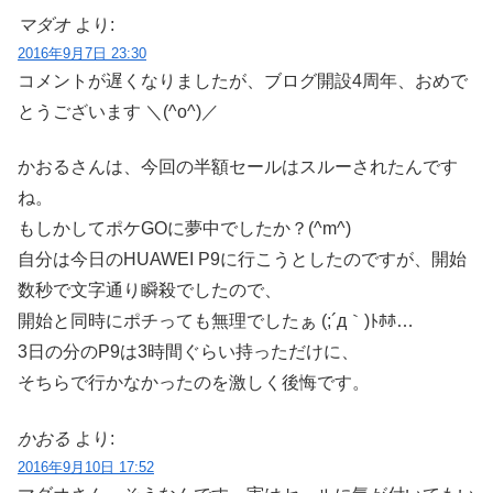
マダオ
より:
2016年9月7日 23:30
コメントが遅くなりましたが、ブログ開設4周年、おめで
とうございます ＼(^o^)／
かおるさんは、今回の半額セールはスルーされたんです
ね。
もしかしてポケGOに夢中でしたか？(^m^)
自分は今日のHUAWEI P9に行こうとしたのですが、開始
数秒で文字通り瞬殺でしたので、
開始と同時にポチっても無理でしたぁ (;´д｀)ﾄﾎﾎ…
3日の分のP9は3時間ぐらい持っただけに、
そちらで行かなかったのを激しく後悔です。
かおる
より:
2016年9月10日 17:52