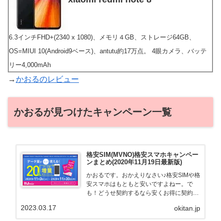
6.3インチFHD+(2340 x 1080)、メモリ４GB、ストレージ64GB、
OS=MIUI 10(Android9ベース)、antutu約17万点。 4眼カメラ、バッテ
リー4,000mAh
→
かおるのレビュー
かおるが見つけたキャンペーン一覧
格安SIM(MVNO)格安スマホキャンペー
ンまとめ(2020年11月19日最新版)
かおるです。おかえりなさい♪格安SIMや格
安スマホはもともと安いですよねー。で
も！どうせ契約するなら安くお得に契約し
たい。その気持ちよっくわかります！かお
2023.03.17
okitan.jp
る自身も、そういう案件を常に狙ってます
から♪せっかくだから、かおるが調べた案