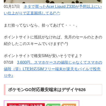
01月17日
ネタで買ったAcer Liquid Z330が予想以上にい
い仕上がりで正直困惑してる(^-^;
まだ拾ってないなら、拾ってあげて・・・。
ポイントサイトに抵抗がなければ、先月のセールのときの
紹介したこのスキームでいけます(^-^)
ポイントサイトで格安SIMが安いそうですよ？
07/18
3,600円。スマホケースの値段じゃなくてスマホの
値段（笑）LTE対応SIMフリー端末が楽天モバイルで投売
り中♪
ポケモンGO対応最安端末はデザイヤ626