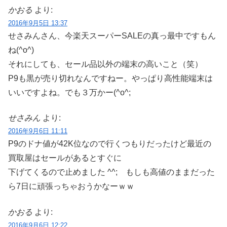
かおる
より:
2016年9月5日 13:37
せさみんさん、今楽天スーパーSALEの真っ最中ですもん
ね(^o^)
それにしても、セール品以外の端末の高いこと（笑）
P9も黒が売り切れなんですねー。やっぱり高性能端末は
いいですよね。でも３万かー(^o^;
せさみん
より:
2016年9月6日 11:11
P9のドナ値が42K位なので行くつもりだったけど最近の
買取屋はセールがあるとすぐに
下げてくるので止めました ^^; もしも高値のままだった
ら7日に頑張っちゃおうかなーｗｗ
かおる
より:
2016年9月6日 12:22