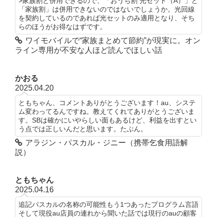
>家族割と併用できるので、「おうち割 光セット（A）」と
「家族割」は併用できないのではないでしょうか。光回線
を契約しているのであれば光セットのみ適用となり、そち
らのほうがお得なはずです。
ワイモバイルで“家族まとめて節約”が現実に。オン
ライン専用が不安な人ほど読んでほしい話
かおる
2025.04.20
ともちゃん、コメントありがとうございます！au、システ
ム変わってるんですね。教えてくれてありがとうございま
す。SBは確かにいやらしい面もあるけど、利益を出すとい
う点では正しいんだと思います。たぶん。
アラジン・パスカル・ジニー（携帯乞食用語解
説）
ともちゃん
2025.04.16
追記パスカルの名称の可能性もう1つあったプログラム言語
そして現役au店員の連れから聞いた話では現行のauの顧客