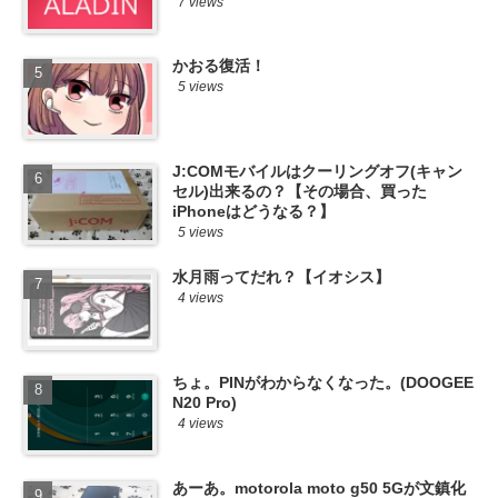
7 views
かおる復活！
5 views
J:COMモバイルはクーリングオフ(キャン
セル)出来るの？【その場合、買った
iPhoneはどうなる？】
5 views
水月雨ってだれ？【イオシス】
4 views
ちょ。PINがわからなくなった。(DOOGEE
N20 Pro)
4 views
あーあ。motorola moto g50 5Gが文鎮化