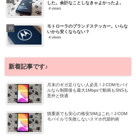
した。余計なことしなきゃよかったよ。
4 views
モトローラのブランドステッカー。いらな
いから安くならない？
4 views
新着記事です♪
月末のギガ足りない人必見！J:COMモバイ
ルなら制限後も最大1Mbpsで動画もSNSも
意外と快適
慎重派でも安心の格安SIMはこれ！J:COM
モバイルで失敗しないスマホ代節約術