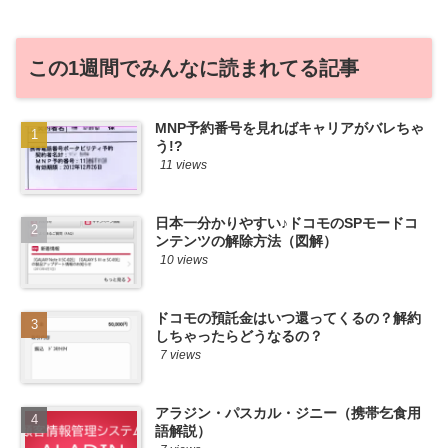
件をこっそ...
この1週間でみんなに読まれてる記事
MNP予約番号を見ればキャリアがバレちゃ
う!?
11 views
日本一分かりやすい♪ドコモのSPモードコ
ンテンツの解除方法（図解）
10 views
ドコモの預託金はいつ還ってくるの？解約
しちゃったらどうなるの？
7 views
アラジン・パスカル・ジニー（携帯乞食用
語解説）