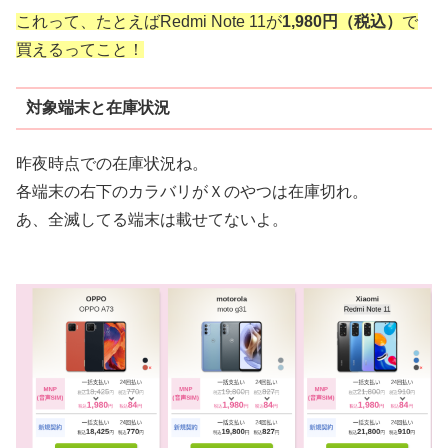
これって、たとえばRedmi Note 11が
1,980円（税込）
で
買えるってこと！
対象端末と在庫状況
昨夜時点での在庫状況ね。
各端末の右下のカラバリがＸのやつは在庫切れ。
あ、全滅してる端末は載せてないよ。