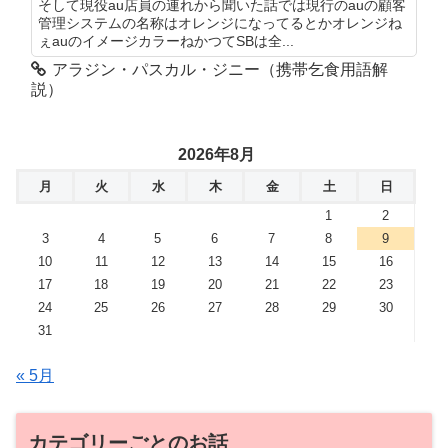
そして現役au店員の連れから聞いた話では現行のauの顧客
管理システムの名称はオレンジになってるとかオレンジね
ぇauのイメージカラーねかつてSBは全...
アラジン・パスカル・ジニー（携帯乞食用語解
説）
2026年8月
月
火
水
木
金
土
日
1
2
3
4
5
6
7
8
9
10
11
12
13
14
15
16
17
18
19
20
21
22
23
24
25
26
27
28
29
30
31
« 5月
カテゴリーごとのお話