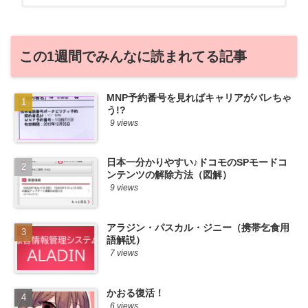
から♪せっかくだから、かおるが調べた案
件をこっそ...
この1週間でみんなに読まれてる記事
MNP予約番号を見ればキャリアがバレちゃ
う!?
9 views
日本一分かりやすい♪ドコモのSPモードコ
ンテンツの解除方法（図解）
9 views
アラジン・パスカル・ジニー（携帯乞食用
語解説）
7 views
かおる復活！
6 views