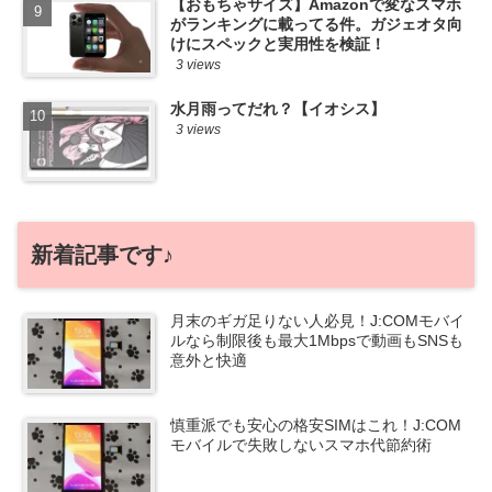
【おもちゃサイズ】Amazonで変なスマホ
がランキングに載ってる件。ガジェオタ向
けにスペックと実用性を検証！
3 views
水月雨ってだれ？【イオシス】
3 views
新着記事です♪
月末のギガ足りない人必見！J:COMモバイ
ルなら制限後も最大1Mbpsで動画もSNSも
意外と快適
慎重派でも安心の格安SIMはこれ！J:COM
モバイルで失敗しないスマホ代節約術