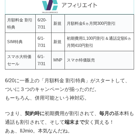
月額料金 割引
6/20-
新規
月額料金6ヵ月間300円割引
特典
7/31
6/1-
初期費用1,100円割引＆通話定額6ヵ
SIM特典
新規
7/31
月間410円割引
スマホ大特価
6/1-
MNP
スマホ特価販売
セール
7/31
6/20に一番上の「月額料金 割引特典」がスタートして、
ついに３つのキャンペーンが揃ったのだ。
もーちろん、併用可能という神対応。
つまり、
契約時に
初期費用が割引されて、
毎月の
基本料も
通話も割引されて、そして
端末まで
安く買える！
あぁ、IIJmio。本気なんだね。