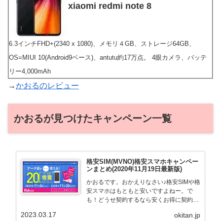
xiaomi redmi note 8
6.3インチFHD+(2340 x 1080)、メモリ４GB、ストレージ64GB、
OS=MIUI 10(Android9ベース)、antutu約17万点。 4眼カメラ、バッテ
リー4,000mAh
→
かおるのレビュー
かおるが見つけたキャンペーン一覧
格安SIM(MVNO)格安スマホキャンペー
ンまとめ(2020年11月19日最新版)
かおるです。おかえりなさい♪格安SIMや格
安スマホはもともと安いですよねー。で
も！どうせ契約するなら安くお得に契約し
たい。その気持ちよっくわかります！かお
2023.03.17
okitan.jp
る自身も、そういう案件を常に狙ってます