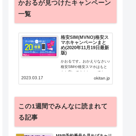
かおるが見つけたキャンペーン
一覧
格安SIM(MVNO)格安ス
マホキャンペーンまと
め(2020年11月19日最新
版)
かおるです。おかえりなさい♪
格安SIMや格安スマホはもと
もと安いですよねー。でも！
2023.03.17
どうせ契約するなら安くお得
okitan.jp
に契約したい。その気持ちよ
っくわかります！かおる自身
も、そういう案件を常に狙っ
てますから♪せっかくだから、
この1週間でみんなに読まれて
かおるが調べた案件をこっ
そ...
る記事
MNP予約番号を見ればキャリ