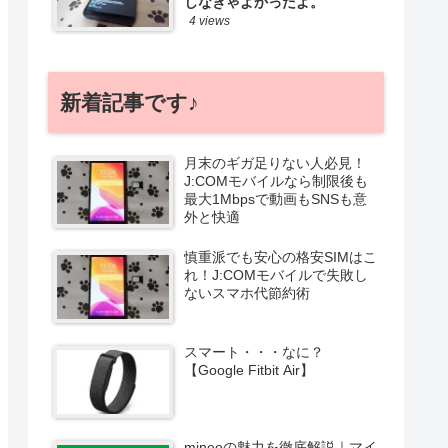
しなきゃよかったよ。
4 views
新着記事です♪
月末のギガ足りない人必見！
J:COMモバイルなら制限後も
最大1Mbpsで動画もSNSも意
外と快適
慎重派でも安心の格安SIMはこ
れ！J:COMモバイルで失敗し
ないスマホ代節約術
スマート・・・なに？
【Google Fitbit Air】
mineoの魅力を徹底解説｜マイ