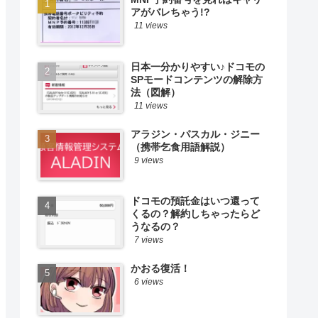
アがバレちゃう!?
11 views
日本一分かりやすい♪ドコモの
SPモードコンテンツの解除方
法（図解）
11 views
アラジン・パスカル・ジニー
（携帯乞食用語解説）
9 views
ドコモの預託金はいつ還って
くるの？解約しちゃったらど
うなるの？
7 views
かおる復活！
6 views