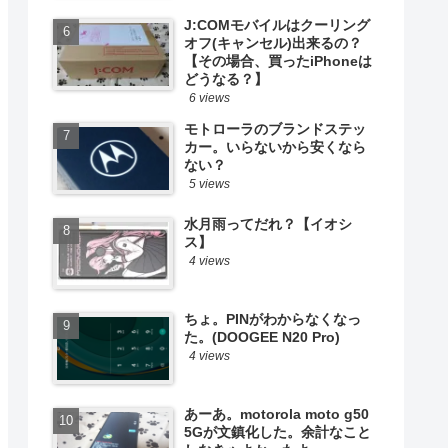
J:COMモバイルはクーリング
オフ(キャンセル)出来るの？
【その場合、買ったiPhoneは
どうなる？】
6 views
モトローラのブランドステッ
カー。いらないから安くなら
ない？
5 views
水月雨ってだれ？【イオシ
ス】
4 views
ちょ。PINがわからなくなっ
た。(DOOGEE N20 Pro)
4 views
あーあ。motorola moto g50
5Gが文鎮化した。余計なこと