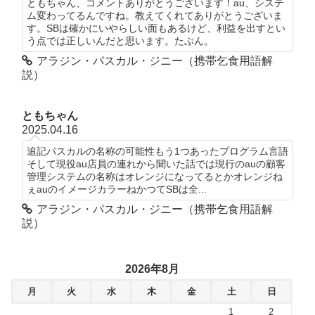
ともちゃん、コメントありがとうございます！au、システ
ム変わってるんですね。教えてくれてありがとうございま
す。SBは確かにいやらしい面もあるけど、利益を出すとい
う点では正しいんだと思います。たぶん。
アラジン・パスカル・ジニー（携帯乞食用語解
説）
ともちゃん
2025.04.16
追記パスカルの名称の可能性もう1つあったプログラム言語
そして現役au店員の連れから聞いた話では現行のauの顧客
管理システムの名称はオレンジになってるとかオレンジね
ぇauのイメージカラーねかつてSBは全...
アラジン・パスカル・ジニー（携帯乞食用語解
説）
2026年8月
月
火
水
木
金
土
日
1
2