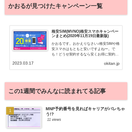
かおるが見つけたキャンペーン一覧
格安SIM(MVNO)格安スマホキャンペー
ンまとめ(2020年11月19日最新版)
かおるです。おかえりなさい♪格安SIMや格
安スマホはもともと安いですよねー。で
も！どうせ契約するなら安くお得に契約し
たい。その気持ちよっくわかります！かお
2023.03.17
okitan.jp
る自身も、そういう案件を常に狙ってます
から♪せっかくだから、かおるが調べた案
件をこっそ...
この1週間でみんなに読まれてる記事
MNP予約番号を見ればキャリアがバレちゃ
う!?
11 views