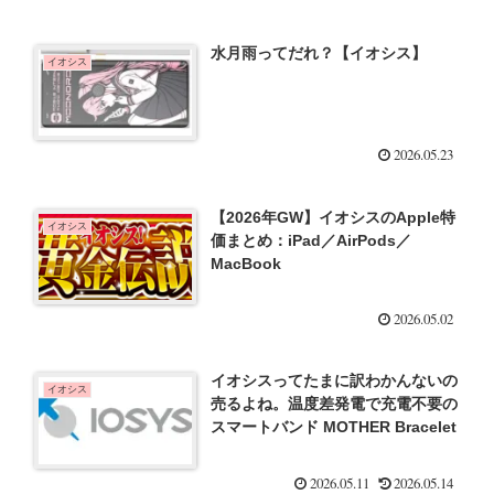
水月雨ってだれ？【イオシス】
イオシス
2026.05.23
【2026年GW】イオシスのApple特
イオシス
価まとめ：iPad／AirPods／
MacBook
2026.05.02
イオシスってたまに訳わかんないの
イオシス
売るよね。温度差発電で充電不要の
スマートバンド MOTHER Bracelet
2026.05.11
2026.05.14