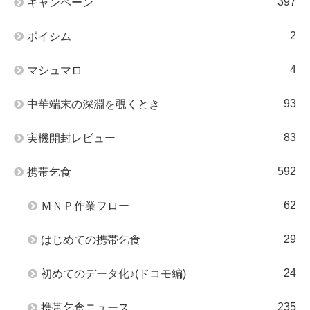
397
キャンペーン
2
ポイシム
4
マシュマロ
93
中華端末の深淵を覗くとき
83
実機開封レビュー
592
携帯乞食
62
ＭＮＰ作業フロー
29
はじめての携帯乞食
24
初めてのデータ化♪(ドコモ編)
235
携帯乞食ニュース