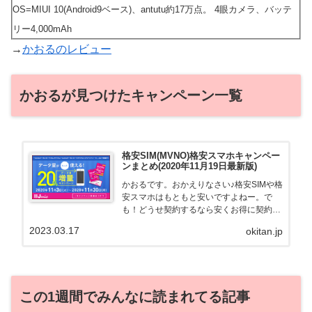
OS=MIUI 10(Android9ベース)、antutu約17万点。 4眼カメラ、バッテ
リー4,000mAh
→
かおるのレビュー
かおるが見つけたキャンペーン一覧
格安SIM(MVNO)格安スマホキャンペー
ンまとめ(2020年11月19日最新版)
かおるです。おかえりなさい♪格安SIMや格
安スマホはもともと安いですよねー。で
も！どうせ契約するなら安くお得に契約し
たい。その気持ちよっくわかります！かお
2023.03.17
okitan.jp
る自身も、そういう案件を常に狙ってます
から♪せっかくだから、かおるが調べた案
件をこっそ...
この1週間でみんなに読まれてる記事