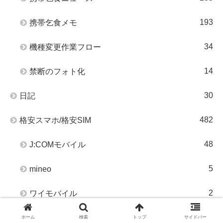
193
携帯乞食メモ
34
機種変更作業フロー
14
禁断のフォト化
30
日記
482
格安スマホ/格安SIM
48
J:COMモバイル
5
mineo
2
ワイモバイル
273
楽天市場
ホーム
検索
トップ
サイドバー