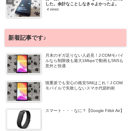
した。余計なことしなきゃよかったよ。
4 views
新着記事です♪
月末のギガ足りない人必見！J:COMモバイ
ルなら制限後も最大1Mbpsで動画もSNSも
意外と快適
慎重派でも安心の格安SIMはこれ！J:COM
モバイルで失敗しないスマホ代節約術
スマート・・・なに？【Google Fitbit Air】