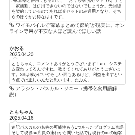
>家族割と併用できるので、「おうち割 光セット（A）」と
「家族割」は併用できないのではないでしょうか。光回線
を契約しているのであれば光セットのみ適用となり、そち
らのほうがお得なはずです。
ワイモバイルで“家族まとめて節約”が現実に。オン
ライン専用が不安な人ほど読んでほしい話
かおる
2025.04.20
ともちゃん、コメントありがとうございます！au、システ
ム変わってるんですね。教えてくれてありがとうございま
す。SBは確かにいやらしい面もあるけど、利益を出すとい
う点では正しいんだと思います。たぶん。
アラジン・パスカル・ジニー（携帯乞食用語解
説）
ともちゃん
2025.04.16
追記パスカルの名称の可能性もう1つあったプログラム言語
そして現役au店員の連れから聞いた話では現行のauの顧客