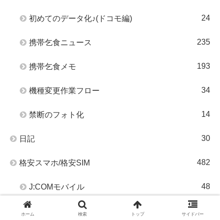
24
初めてのデータ化♪(ドコモ編)
235
携帯乞食ニュース
193
携帯乞食メモ
34
機種変更作業フロー
14
禁断のフォト化
30
日記
482
格安スマホ/格安SIM
48
J:COMモバイル
5
mineo
ホーム
検索
トップ
サイドバー