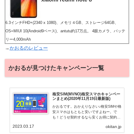
6.3インチFHD+(2340 x 1080)、メモリ４GB、ストレージ64GB、
OS=MIUI 10(Android9ベース)、antutu約17万点。 4眼カメラ、バッテ
リー4,000mAh
→
かおるのレビュー
かおるが見つけたキャンペーン一覧
格安SIM(MVNO)格安スマホキャンペー
ンまとめ(2020年11月19日最新版)
かおるです。おかえりなさい♪格安SIMや格
安スマホはもともと安いですよねー。で
も！どうせ契約するなら安くお得に契約し
たい。その気持ちよっくわかります！かお
2023.03.17
okitan.jp
る自身も、そういう案件を常に狙ってます
から♪せっかくだから、かおるが調べた案