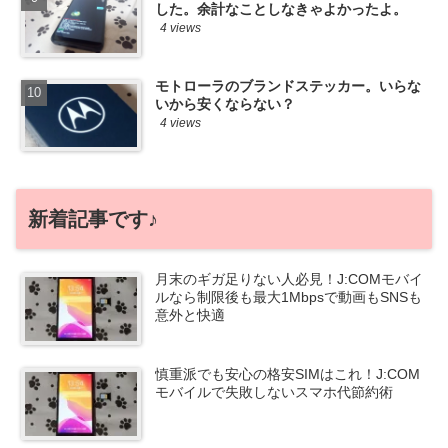
した。余計なことしなきゃよかったよ。
4 views
モトローラのブランドステッカー。いらな
いから安くならない？
4 views
新着記事です♪
月末のギガ足りない人必見！J:COMモバイ
ルなら制限後も最大1Mbpsで動画もSNSも
意外と快適
慎重派でも安心の格安SIMはこれ！J:COM
モバイルで失敗しないスマホ代節約術