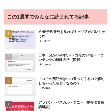
件をこっそ...
この1週間でみんなに読まれてる記事
MNP予約番号を見ればキャリアがバレちゃ
う!?
11 views
日本一分かりやすい♪ドコモのSPモードコ
ンテンツの解除方法（図解）
10 views
ドコモの預託金はいつ還ってくるの？解約
しちゃったらどうなるの？
7 views
アラジン・パスカル・ジニー（携帯乞食用
語解説）