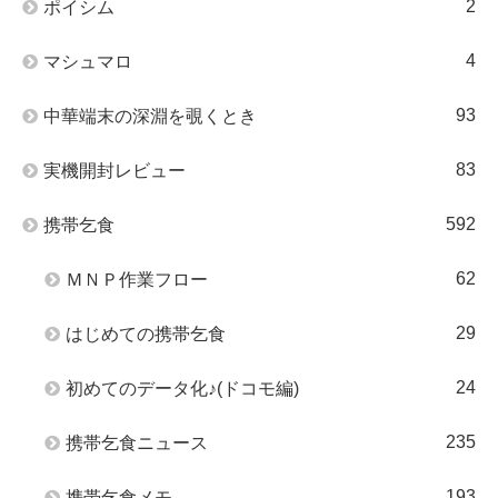
2
ポイシム
4
マシュマロ
93
中華端末の深淵を覗くとき
83
実機開封レビュー
592
携帯乞食
62
ＭＮＰ作業フロー
29
はじめての携帯乞食
24
初めてのデータ化♪(ドコモ編)
235
携帯乞食ニュース
193
携帯乞食メモ