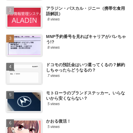
アラジン・パスカル・ジニー（携帯乞食用
語解説）
8 views
MNP予約番号を見ればキャリアがバレちゃ
う!?
8 views
ドコモの預託金はいつ還ってくるの？解約
しちゃったらどうなるの？
7 views
モトローラのブランドステッカー。いらな
いから安くならない？
5 views
かおる復活！
5 views