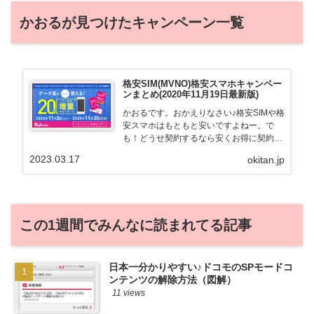
かおるが見つけたキャンペーン一覧
格安SIM(MVNO)格安スマホキャンペー
ンまとめ(2020年11月19日最新版)
かおるです。おかえりなさい♪格安SIMや格
安スマホはもともと安いですよねー。で
も！どうせ契約するなら安くお得に契約し
たい。その気持ちよっくわかります！かお
2023.03.17
okitan.jp
る自身も、そういう案件を常に狙ってます
から♪せっかくだから、かおるが調べた案
件をこっそ...
この1週間でみんなに読まれてる記事
日本一分かりやすい♪ドコモのSPモードコ
ンテンツの解除方法（図解）
11 views