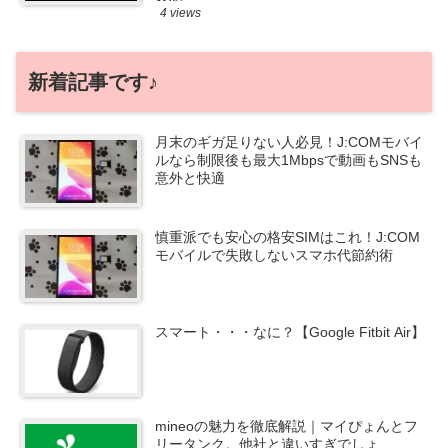
4 views
新着記事です♪
月末のギガ足りない人必見！J:COMモバイ
ルなら制限後も最大1Mbpsで動画もSNSも
意外と快適
慎重派でも安心の格安SIMはこれ！J:COM
モバイルで失敗しないスマホ代節約術
スマート・・・なに？【Google Fitbit Air】
mineoの魅力を徹底解説｜マイぴょんとフ
リータンク。他社と違いすぎでしょ