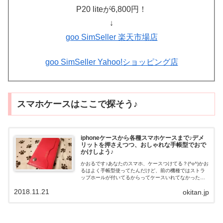
P20 liteが6,800円！
↓
goo SimSeller 楽天市場店
goo SimSeller Yahoo!ショッピング店
スマホケースはここで探そう♪
iphoneケースから各種スマホケースまで♪デメ
リットを押さえつつ、おしゃれな手帳型でおで
かけしよう♪
かおるです♪あなたのスマホ、ケースつけてる？(^o^)かお
るはよく手帳型使ってたんだけど、前の機種ではストラ
ップホールが付いてるからってケースいれてなかったん
だよねー。そしたら落ちして壊しちゃった（汗）まー、
2018.11.21
okitan.jp
おしゃれとか以前に安全のために手...