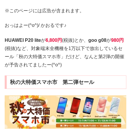
※このページには広告が含まれます。
おっはよー(^o^)/ かおるです♪
HUAWEI P20 lite
が
6,800円
(税抜)とか、
goo g08
が
980円
(税抜)など、対象端末全機種を1万以下で放出しているセ
ール「秋の大特価スマホ市」だけど、なんと第2弾の開催
が予告されてましたー(^o^)
秋の大特価スマホ市 第二弾セール