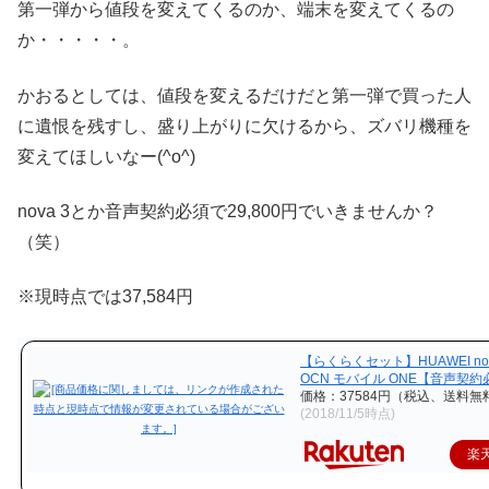
第一弾から値段を変えてくるのか、端末を変えてくるの
か・・・・・。
かおるとしては、値段を変えるだけだと第一弾で買った人
に遺恨を残すし、盛り上がりに欠けるから、ズバリ機種を
変えてほしいなー(^o^)
nova 3とか音声契約必須で29,800円でいきませんか？
（笑）
※現時点では37,584円
【らくらくセット】HUAWEI nov
OCN モバイル ONE【音声契約
価格：37584円（税込、送料無料
(2018/11/5時点)
楽