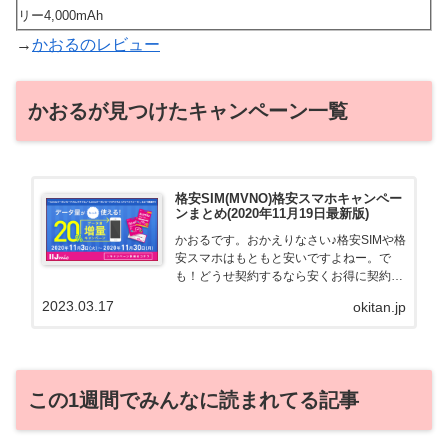
リー4,000mAh
→
かおるのレビュー
かおるが見つけたキャンペーン一覧
格安SIM(MVNO)格安スマホキャンペー
ンまとめ(2020年11月19日最新版)
かおるです。おかえりなさい♪格安SIMや格
安スマホはもともと安いですよねー。で
も！どうせ契約するなら安くお得に契約し
たい。その気持ちよっくわかります！かお
2023.03.17
okitan.jp
る自身も、そういう案件を常に狙ってます
から♪せっかくだから、かおるが調べた案
件をこっそ...
この1週間でみんなに読まれてる記事