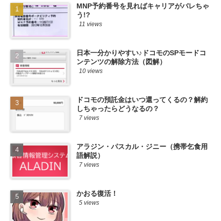
MNP予約番号を見ればキャリアがバレちゃ
う!?
11 views
日本一分かりやすい♪ドコモのSPモードコ
ンテンツの解除方法（図解）
10 views
ドコモの預託金はいつ還ってくるの？解約
しちゃったらどうなるの？
7 views
アラジン・パスカル・ジニー（携帯乞食用
語解説）
7 views
かおる復活！
5 views