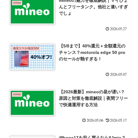
mineoの魅力を徹底解説｜マイぴょ
mineo
んとフリータンク。他社と違いすぎ
でしょ
2026.05.27
【5/8まで】40%還元＋全額還元の
格安スマホ/格安SIM
チャンス？motorola edge 50 pro
のセールが熱すぎる！
2026.05.07
【2026最新】mineoの昼が遅い？
mineo
原因と対策を徹底解説｜夜間フリー
で快適運用する方法
2026.05.06
2026.05.17
iPhone17を安く買うならIIJmio？