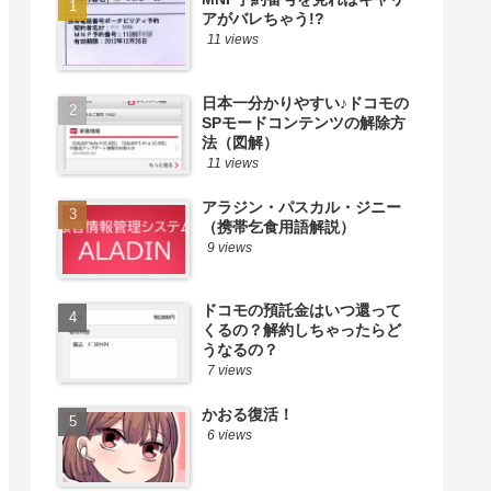
アがバレちゃう!?
11 views
日本一分かりやすい♪ドコモの
SPモードコンテンツの解除方
法（図解）
11 views
アラジン・パスカル・ジニー
（携帯乞食用語解説）
9 views
ドコモの預託金はいつ還って
くるの？解約しちゃったらど
うなるの？
7 views
かおる復活！
6 views