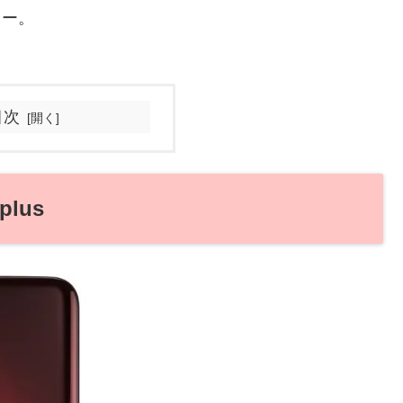
ベリー。
目次
lus