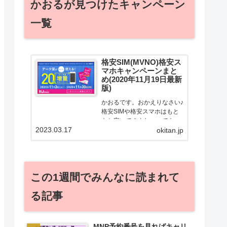
かおるが見つけたキャンペーン
一覧
格安SIM(MVNO)格安ス
マホキャンペーンまと
め(2020年11月19日最新
版)
かおるです。おかえりなさい♪
格安SIMや格安スマホはもと
もと安いですよねー。でも！
2023.03.17
どうせ契約するなら安くお得
okitan.jp
に契約したい。その気持ちよ
っくわかります！かおる自身
も、そういう案件を常に狙っ
てますから♪せっかくだから、
この1週間でみんなに読まれて
かおるが調べた案件をこっ
そ...
る記事
MNP予約番号を見ればキャリ