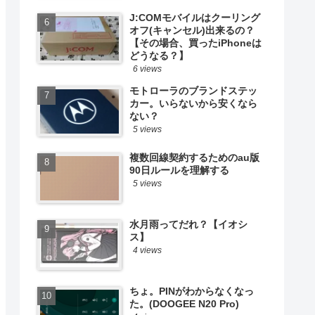
J:COMモバイルはクーリング
オフ(キャンセル)出来るの？
【その場合、買ったiPhoneは
どうなる？】
6 views
モトローラのブランドステッ
カー。いらないから安くなら
ない？
5 views
複数回線契約するためのau版
90日ルールを理解する
5 views
水月雨ってだれ？【イオシ
ス】
4 views
ちょ。PINがわからなくなっ
た。(DOOGEE N20 Pro)