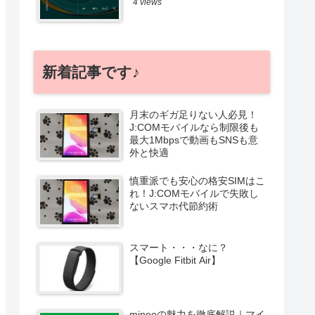
4 views
新着記事です♪
月末のギガ足りない人必見！
J:COMモバイルなら制限後も
最大1Mbpsで動画もSNSも意
外と快適
慎重派でも安心の格安SIMはこ
れ！J:COMモバイルで失敗し
ないスマホ代節約術
スマート・・・なに？
【Google Fitbit Air】
mineoの魅力を徹底解説｜マイ