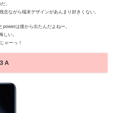
のだ。
ど、残念ながら端末デザインがあんまり好きくない。
印とpowerは後から出たんだよねー。
。悔しい。
んじゃーっ！
 A