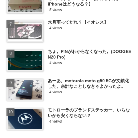
iPhoneはどうなる？】
5 views
水月雨ってだれ？【イオシス】
4 views
ちょ。PINがわからなくなった。(DOOGEE
N20 Pro)
4 views
あーあ。motorola moto g50 5Gが文鎮化
した。余計なことしなきゃよかったよ。
4 views
モトローラのブランドステッカー。いらな
いから安くならない？
4 views