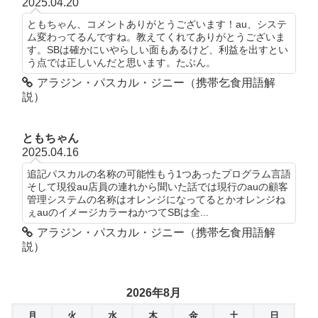
2025.04.20
ともちゃん、コメントありがとうございます！au、システ
ム変わってるんですね。教えてくれてありがとうございま
す。SBは確かにいやらしい面もあるけど、利益を出すとい
う点では正しいんだと思います。たぶん。
アラジン・パスカル・ジニー（携帯乞食用語解
説）
ともちゃん
2025.04.16
追記パスカルの名称の可能性もう1つあったプログラム言語
そして現役au店員の連れから聞いた話では現行のauの顧客
管理システムの名称はオレンジになってるとかオレンジね
ぇauのイメージカラーねかつてSBは全...
アラジン・パスカル・ジニー（携帯乞食用語解
説）
2026年8月
月
火
水
木
金
土
日