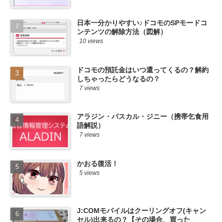
日本一分かりやすい♪ドコモのSPモードコ
ンテンツの解除方法（図解）
10 views
ドコモの預託金はいつ還ってくるの？解約
しちゃったらどうなるの？
7 views
アラジン・パスカル・ジニー（携帯乞食用
語解説）
7 views
かおる復活！
5 views
J:COMモバイルはクーリングオフ(キャン
セル)出来るの？【その場合、買った