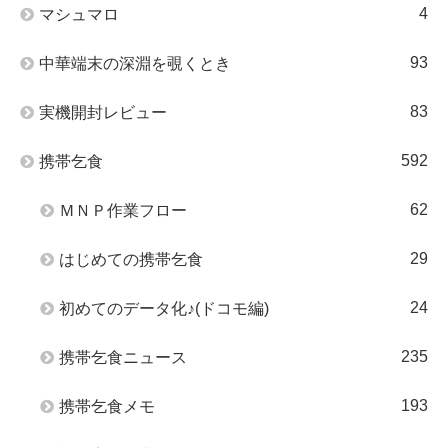
4
マシュマロ
93
中華端末の深淵を覗くとき
83
実機開封レビュー
592
携帯乞食
62
ＭＮＰ作業フロー
29
はじめての携帯乞食
24
初めてのデータ化♪(ドコモ編)
235
携帯乞食ニュース
193
携帯乞食メモ