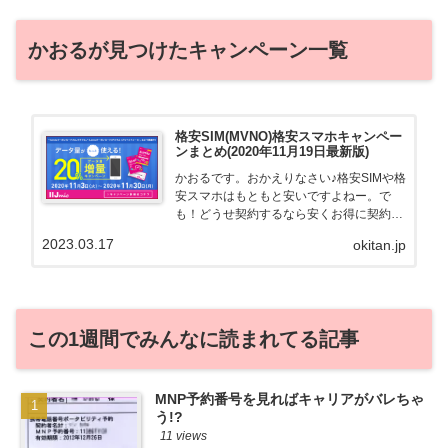
かおるが見つけたキャンペーン一覧
格安SIM(MVNO)格安スマホキャンペー
ンまとめ(2020年11月19日最新版)
かおるです。おかえりなさい♪格安SIMや格
安スマホはもともと安いですよねー。で
も！どうせ契約するなら安くお得に契約し
たい。その気持ちよっくわかります！かお
2023.03.17
okitan.jp
る自身も、そういう案件を常に狙ってます
から♪せっかくだから、かおるが調べた案
件をこっそ...
この1週間でみんなに読まれてる記事
MNP予約番号を見ればキャリアがバレちゃ
う!?
11 views