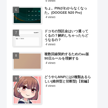
6 views
ちょ。PINがわからなくなっ
た。(DOOGEE N20 Pro)
4 views
ドコモの預託金はいつ還って
くるの？解約しちゃったらど
うなるの？
4 views
複数回線契約するためのau版
90日ルールを理解する
4 views
どうやらMNPには2種類あるら
しい(維持型と切断型)【前編】
4 views