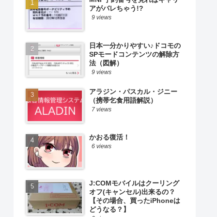
アがバレちゃう!?
9 views
日本一分かりやすい♪ドコモの
SPモードコンテンツの解除方
法（図解）
9 views
アラジン・パスカル・ジニー
（携帯乞食用語解説）
7 views
かおる復活！
6 views
J:COMモバイルはクーリング
オフ(キャンセル)出来るの？
【その場合、買ったiPhoneは
どうなる？】