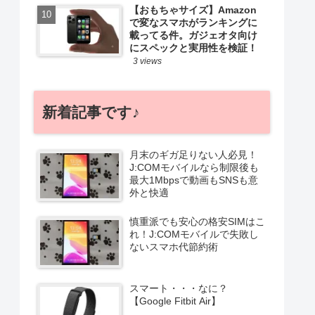
【おもちゃサイズ】Amazon
で変なスマホがランキングに
載ってる件。ガジェオタ向け
にスペックと実用性を検証！
3 views
新着記事です♪
月末のギガ足りない人必見！
J:COMモバイルなら制限後も
最大1Mbpsで動画もSNSも意
外と快適
慎重派でも安心の格安SIMはこ
れ！J:COMモバイルで失敗し
ないスマホ代節約術
スマート・・・なに？
【Google Fitbit Air】