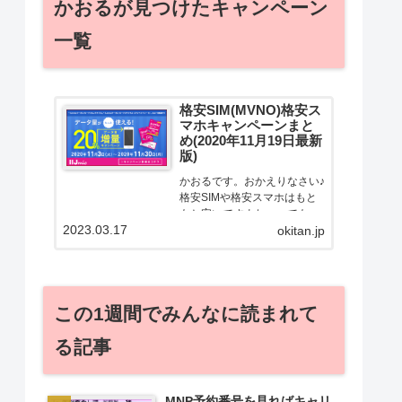
かおるが見つけたキャンペーン
一覧
格安SIM(MVNO)格安ス
マホキャンペーンまと
め(2020年11月19日最新
版)
かおるです。おかえりなさい♪
格安SIMや格安スマホはもと
もと安いですよねー。でも！
2023.03.17
どうせ契約するなら安くお得
okitan.jp
に契約したい。その気持ちよ
っくわかります！かおる自身
も、そういう案件を常に狙っ
てますから♪せっかくだから、
この1週間でみんなに読まれて
かおるが調べた案件をこっ
そ...
る記事
MNP予約番号を見ればキャリ