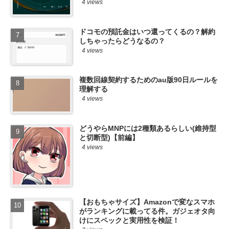
4 views
ドコモの預託金はいつ還ってくるの？解約
しちゃったらどうなるの？
4 views
複数回線契約するためのau版90日ルールを
理解する
4 views
どうやらMNPには2種類あるらしい(維持型
と切断型)【前編】
4 views
【おもちゃサイズ】Amazonで変なスマホ
がランキングに載ってる件。ガジェオタ向
けにスペックと実用性を検証！