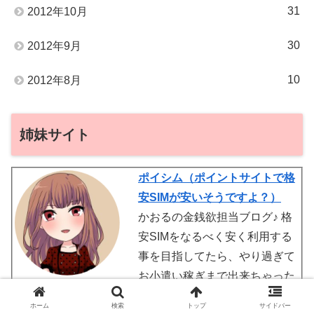
31
2012年10月
30
2012年9月
10
2012年8月
姉妹サイト
ポイシム（ポイントサイトで格
安SIMが安いそうですよ？）
かおるの金銭欲担当ブログ♪ 格
安SIMをなるべく安く利用する
事を目指してたら、やり過ぎて
お小遣い稼ぎまで出来ちゃった
からそれを紹介してます。 たく
ホーム
検索
トップ
サイドバー