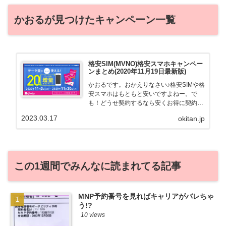
かおるが見つけたキャンペーン一覧
格安SIM(MVNO)格安スマホキャンペー
ンまとめ(2020年11月19日最新版)
かおるです。おかえりなさい♪格安SIMや格
安スマホはもともと安いですよねー。で
も！どうせ契約するなら安くお得に契約し
たい。その気持ちよっくわかります！かお
2023.03.17
okitan.jp
る自身も、そういう案件を常に狙ってます
から♪せっかくだから、かおるが調べた案
件をこっそ...
この1週間でみんなに読まれてる記事
MNP予約番号を見ればキャリアがバレちゃ
う!?
10 views