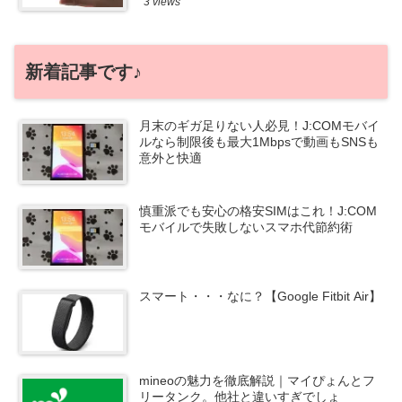
3 views
新着記事です♪
月末のギガ足りない人必見！J:COMモバイ
ルなら制限後も最大1Mbpsで動画もSNSも
意外と快適
慎重派でも安心の格安SIMはこれ！J:COM
モバイルで失敗しないスマホ代節約術
スマート・・・なに？【Google Fitbit Air】
mineoの魅力を徹底解説｜マイぴょんとフ
リータンク。他社と違いすぎでしょ