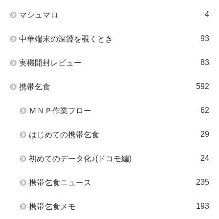
4
マシュマロ
93
中華端末の深淵を覗くとき
83
実機開封レビュー
592
携帯乞食
62
ＭＮＰ作業フロー
29
はじめての携帯乞食
24
初めてのデータ化♪(ドコモ編)
235
携帯乞食ニュース
193
携帯乞食メモ