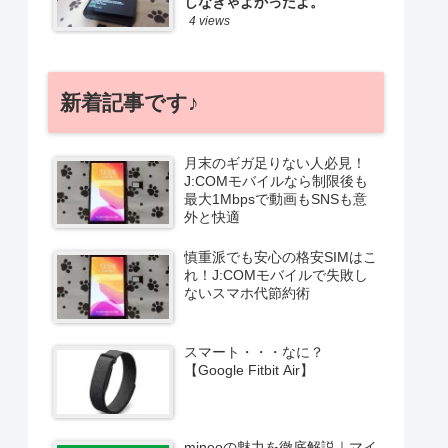
しなきゃよかったよ。
4 views
新着記事です♪
月末のギガ足りない人必見！
J:COMモバイルなら制限後も
最大1Mbpsで動画もSNSも意
外と快適
慎重派でも安心の格安SIMはこ
れ！J:COMモバイルで失敗し
ないスマホ代節約術
スマート・・・なに？
【Google Fitbit Air】
mineoの魅力を徹底解説｜マイ