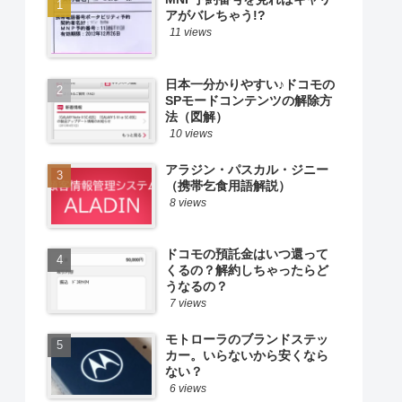
アがバレちゃう!?
11 views
日本一分かりやすい♪ドコモの
SPモードコンテンツの解除方
法（図解）
10 views
アラジン・パスカル・ジニー
（携帯乞食用語解説）
8 views
ドコモの預託金はいつ還って
くるの？解約しちゃったらど
うなるの？
7 views
モトローラのブランドステッ
カー。いらないから安くなら
ない？
6 views