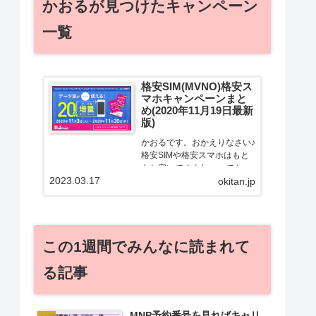
かおるが見つけたキャンペーン
一覧
格安SIM(MVNO)格安ス
マホキャンペーンまと
め(2020年11月19日最新
版)
かおるです。おかえりなさい♪
格安SIMや格安スマホはもと
もと安いですよねー。でも！
2023.03.17
どうせ契約するなら安くお得
okitan.jp
に契約したい。その気持ちよ
っくわかります！かおる自身
も、そういう案件を常に狙っ
てますから♪せっかくだから、
この1週間でみんなに読まれて
かおるが調べた案件をこっ
そ...
る記事
MNP予約番号を見ればキャリ