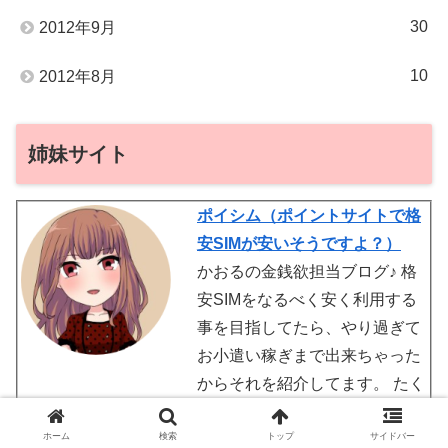
30
2012年9月
10
2012年8月
姉妹サイト
ポイシム（ポイントサイトで格
安SIMが安いそうですよ？）
かおるの金銭欲担当ブログ♪ 格
安SIMをなるべく安く利用する
事を目指してたら、やり過ぎて
お小遣い稼ぎまで出来ちゃった
からそれを紹介してます。 たく
さんお小遣いを稼いで、新しいスマホを買うぞー(^o^)
ホーム
検索
トップ
サイドバー