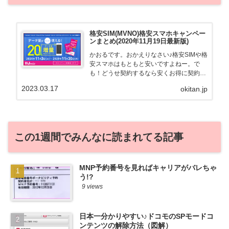
格安SIM(MVNO)格安スマホキャンペー
ンまとめ(2020年11月19日最新版)
かおるです。おかえりなさい♪格安SIMや格
安スマホはもともと安いですよねー。で
も！どうせ契約するなら安くお得に契約し
たい。その気持ちよっくわかります！かお
2023.03.17
okitan.jp
る自身も、そういう案件を常に狙ってます
から♪せっかくだから、かおるが調べた案
件をこっそ...
この1週間でみんなに読まれてる記事
MNP予約番号を見ればキャリアがバレちゃ
う!?
9 views
日本一分かりやすい♪ドコモのSPモードコ
ンテンツの解除方法（図解）