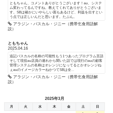
ともちゃん、コメントありがとうございます！au、システ
ム変わってるんですね。教えてくれてありがとうございま
す。SBは確かにいやらしい面もあるけど、利益を出すとい
う点では正しいんだと思います。たぶん。
アラジン・パスカル・ジニー（携帯乞食用語解
説）
ともちゃん
2025.04.16
追記パスカルの名称の可能性もう1つあったプログラム言語
そして現役au店員の連れから聞いた話では現行のauの顧客
管理システムの名称はオレンジになってるとかオレンジね
ぇauのイメージカラーねかつてSBは全...
アラジン・パスカル・ジニー（携帯乞食用語解
説）
2025年3月
月
火
水
木
金
土
日