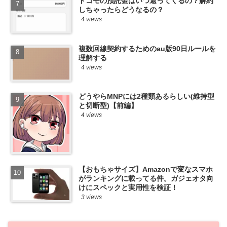
ドコモの預託金はいつ還ってくるの？解約
しちゃったらどうなるの？
4 views
複数回線契約するためのau版90日ルールを
理解する
4 views
どうやらMNPには2種類あるらしい(維持型
と切断型)【前編】
4 views
【おもちゃサイズ】Amazonで変なスマホ
がランキングに載ってる件。ガジェオタ向
けにスペックと実用性を検証！
3 views