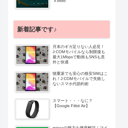
4 views
新着記事です♪
月末のギガ足りない人必見！
J:COMモバイルなら制限後も
最大1Mbpsで動画もSNSも意
外と快適
慎重派でも安心の格安SIMはこ
れ！J:COMモバイルで失敗し
ないスマホ代節約術
スマート・・・なに？
【Google Fitbit Air】
mineoの魅力を徹底解説｜マイ