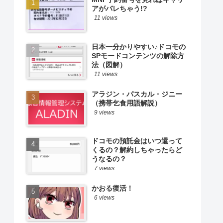
アがバレちゃう!?
11 views
日本一分かりやすい♪ドコモの
SPモードコンテンツの解除方
法（図解）
11 views
アラジン・パスカル・ジニー
（携帯乞食用語解説）
9 views
ドコモの預託金はいつ還って
くるの？解約しちゃったらど
うなるの？
7 views
かおる復活！
6 views