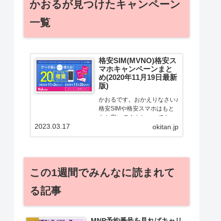
かおるが見つけたキャンペーン
一覧
格安SIM(MVNO)格安ス
マホキャンペーンまと
め(2020年11月19日最新
版)
かおるです。おかえりなさい♪
格安SIMや格安スマホはもと
もと安いですよねー。でも！
2023.03.17
どうせ契約するなら安くお得
okitan.jp
に契約したい。その気持ちよ
っくわかります！かおる自身
も、そういう案件を常に狙っ
てますから♪せっかくだから、
この1週間でみんなに読まれて
かおるが調べた案件をこっ
そ...
る記事
MNP予約番号を見ればキャリ