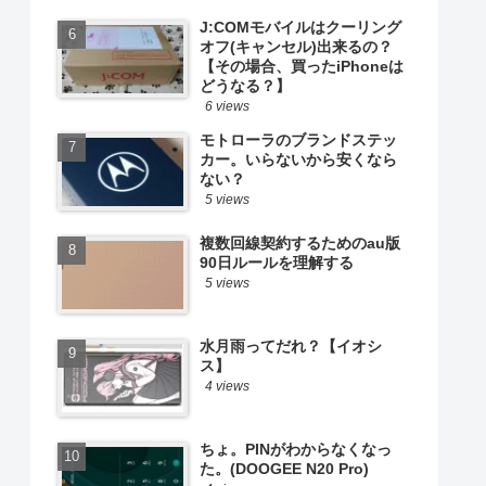
J:COMモバイルはクーリング
オフ(キャンセル)出来るの？
【その場合、買ったiPhoneは
どうなる？】
6 views
モトローラのブランドステッ
カー。いらないから安くなら
ない？
5 views
複数回線契約するためのau版
90日ルールを理解する
5 views
水月雨ってだれ？【イオシ
ス】
4 views
ちょ。PINがわからなくなっ
た。(DOOGEE N20 Pro)