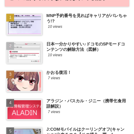
MNP予約番号を見ればキャリアがバレちゃ
う!?
10 views
日本一分かりやすい♪ドコモのSPモードコ
ンテンツの解除方法（図解）
10 views
かおる復活！
7 views
アラジン・パスカル・ジニー（携帯乞食用
語解説）
7 views
J:COMモバイルはクーリングオフ(キャン