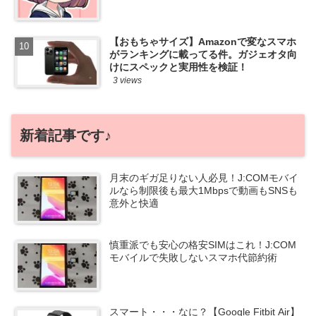
【おもちゃサイズ】Amazonで変なスマホ
がランキングに載ってる件。ガジェオタ向
けにスペックと実用性を検証！
3 views
新着記事です♪
月末のギガ足りない人必見！J:COMモバイ
ルなら制限後も最大1Mbpsで動画もSNSも
意外と快適
慎重派でも安心の格安SIMはこれ！J:COM
モバイルで失敗しないスマホ代節約術
スマート・・・なに？【Google Fitbit Air】