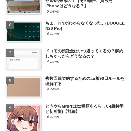
セル)出来るの？【その場合、買った
iPhoneはどうなる？】
6 views
ちょ。PINがわからなくなった。(DOOGEE
N20 Pro)
4 views
ドコモの預託金はいつ還ってくるの？解約
しちゃったらどうなるの？
4 views
複数回線契約するためのau版90日ルールを
理解する
4 views
どうやらMNPには2種類あるらしい(維持型
と切断型)【前編】
4 views