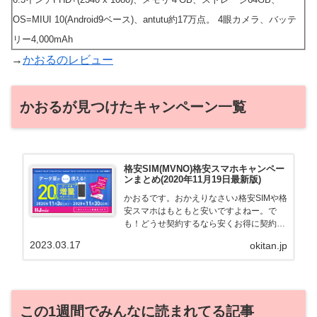
OS=MIUI 10(Android9ベース)、antutu約17万点。 4眼カメラ、バッテ
リー4,000mAh
→
かおるのレビュー
かおるが見つけたキャンペーン一覧
格安SIM(MVNO)格安スマホキャンペー
ンまとめ(2020年11月19日最新版)
かおるです。おかえりなさい♪格安SIMや格
安スマホはもともと安いですよねー。で
も！どうせ契約するなら安くお得に契約し
たい。その気持ちよっくわかります！かお
2023.03.17
okitan.jp
る自身も、そういう案件を常に狙ってます
から♪せっかくだから、かおるが調べた案
件をこっそ...
この1週間でみんなに読まれてる記事