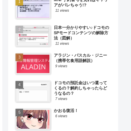
アがバレちゃう!?
11 views
日本一分かりやすい♪ドコモの
SPモードコンテンツの解除方
法（図解）
11 views
アラジン・パスカル・ジニー
（携帯乞食用語解説）
9 views
ドコモの預託金はいつ還って
くるの？解約しちゃったらど
うなるの？
7 views
かおる復活！
6 views