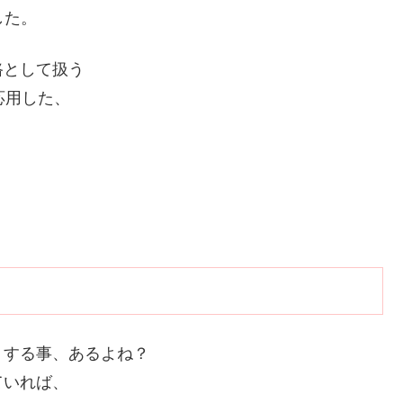
した。
路として扱う
術を応用した、
りする事、あるよね？
ていれば、