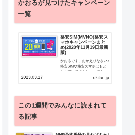
かおるが見つけたキャンペーン
一覧
格安SIM(MVNO)格安ス
マホキャンペーンまと
め(2020年11月19日最新
版)
かおるです。おかえりなさい♪
格安SIMや格安スマホはもと
もと安いですよねー。でも！
2023.03.17
どうせ契約するなら安くお得
okitan.jp
に契約したい。その気持ちよ
っくわかります！かおる自身
も、そういう案件を常に狙っ
てますから♪せっかくだから、
この1週間でみんなに読まれて
かおるが調べた案件をこっ
そ...
る記事
MNP予約番号を見ればキャリ