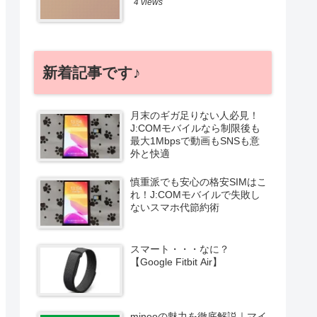
4 views
新着記事です♪
月末のギガ足りない人必見！
J:COMモバイルなら制限後も
最大1Mbpsで動画もSNSも意
外と快適
慎重派でも安心の格安SIMはこ
れ！J:COMモバイルで失敗し
ないスマホ代節約術
スマート・・・なに？
【Google Fitbit Air】
mineoの魅力を徹底解説｜マイ