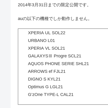
2014年3月31日までの限定公開です。
auの以下の機種でしか動作しません。
XPERIA UL SOL22
URBANO L01
XPERIA VL SOL21
GALAXYSⅢ Progre SCL21
AQUOS PHONE SERIE SHL21
ARROWS ef FJL21
DIGNO S KYL21
Optimus G LGL21
G’zOne TYPE-L CAL21