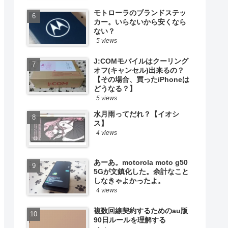
モトローラのブランドステッ
カー。いらないから安くなら
ない？
5 views
J:COMモバイルはクーリング
オフ(キャンセル)出来るの？
【その場合、買ったiPhoneは
どうなる？】
5 views
水月雨ってだれ？【イオシ
ス】
4 views
あーあ。motorola moto g50
5Gが文鎮化した。余計なこと
しなきゃよかったよ。
4 views
複数回線契約するためのau版
90日ルールを理解する