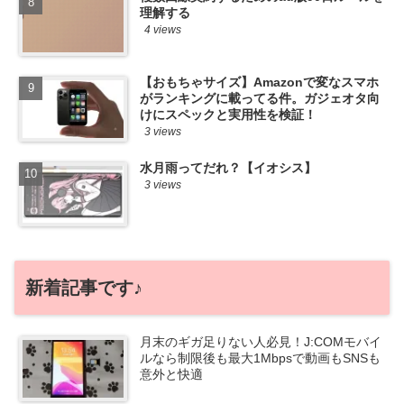
理解する
4 views
【おもちゃサイズ】Amazonで変なスマホ
がランキングに載ってる件。ガジェオタ向
けにスペックと実用性を検証！
3 views
水月雨ってだれ？【イオシス】
3 views
新着記事です♪
月末のギガ足りない人必見！J:COMモバイ
ルなら制限後も最大1Mbpsで動画もSNSも
意外と快適