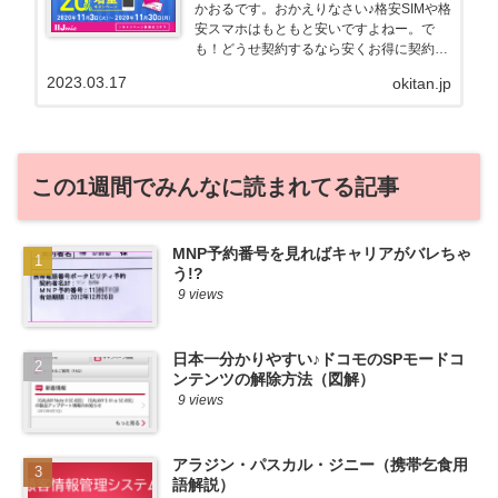
かおるです。おかえりなさい♪格安SIMや格
安スマホはもともと安いですよねー。で
も！どうせ契約するなら安くお得に契約し
たい。その気持ちよっくわかります！かお
2023.03.17
okitan.jp
る自身も、そういう案件を常に狙ってます
から♪せっかくだから、かおるが調べた案
件をこっそ...
この1週間でみんなに読まれてる記事
MNP予約番号を見ればキャリアがバレちゃ
う!?
9 views
日本一分かりやすい♪ドコモのSPモードコ
ンテンツの解除方法（図解）
9 views
アラジン・パスカル・ジニー（携帯乞食用
語解説）