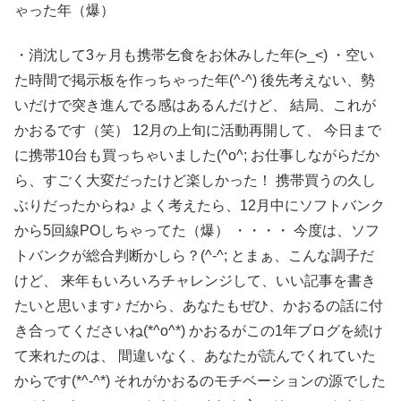
ゃった年（爆）
・消沈して3ヶ月も携帯乞食をお休みした年(>_<) ・空い
た時間で掲示板を作っちゃった年(^-^) 後先考えない、勢
いだけで突き進んでる感はあるんだけど、 結局、これが
かおるです（笑） 12月の上旬に活動再開して、 今日まで
に携帯10台も買っちゃいました(^o^; お仕事しながらだか
ら、すごく大変だったけど楽しかった！ 携帯買うの久し
ぶりだったからね♪ よく考えたら、12月中にソフトバンク
から5回線POしちゃってた（爆） ・・・・ 今度は、ソフ
トバンクが総合判断かしら？(^-^; とまぁ、こんな調子だ
けど、 来年もいろいろチャレンジして、いい記事を書き
たいと思います♪ だから、あなたもぜひ、かおるの話に付
き合ってくださいね(*^o^*) かおるがこの1年ブログを続け
て来れたのは、 間違いなく、あなたが読んでくれていた
からです(*^-^*) それがかおるのモチベーションの源でした