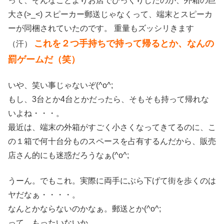
って、そんなことよりお店でびっくりしたのが、外箱の巨
大さ(>_<) スピーカー郵送じゃなくって、端末とスピーカ
ーが同梱されていたのです。 重量もズッシリきます
これを２つ手持ちで持って帰るとか、なんの
（汗）
罰ゲームだ（笑）
いや、笑い事じゃないぞ(^o^;
もし、3台とか4台とかだったら、そもそも持って帰れな
いよね・・・。
最近は、端末の外箱がすごく小さくなってきてるのに、こ
の１箱で何十台分ものスペースを占有するんだから、販売
店さん的にも迷惑だろうなぁ(^o^;
うーん。でもこれ。実際に両手にぶら下げて街を歩くのは
ヤだなぁ・・・・。
なんとかならないのかなぁ。郵送とか(^o^;
って、もったいないか。