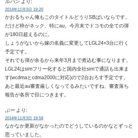
ルパン
より:
2014年11月3日 19:20
かおるちゃん俺もこのタイトルどうりSBばいならです。
だけど枠がネック、特にau。今月末でドコモの全ての弾
が180日超えるのに。
しょうがないから嫁の名義に変更してLGL24×3台に行く
予定です。
それでも弾が余るから来年3月まで煮込む事になります。
LGL24はsimフリー化すると国内全社simで通話も出来ま
す(wcdmaとcdma2000に対応)ので2台おろす予定です。
あと最近au審査厳しくなってるみたいですね、審査落ち
報告が各所で目につきます。
ぶー
より:
2014年11月3日 19:59
なかなか更新がなかったのでどうしているのかなとずっと
思っていました。