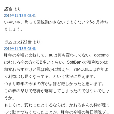
匿名
より:
2014年11月3日 08:41
いやいや、焦って回線動かさないでよくない？6ヶ月待ち
ましょう。
ラムセス123世
より:
2014年11月3日 08:46
昨年の今頃と比較して、auは何も変わってない、docomo
はむしろ今の方がCB多いくらい、SoftBankが薄利なのは
相変わらずだけど罠は確かに増えた、Y!MOBILEは昨年よ
り利益出し易くなってる、という状況に見えます。
つまり昨年の今頃の方がよほど厳しかったと思います。
この春の祭りで感覚が麻痺してしまったのではないでしょ
うか。
もしくは、変わったとするならば、かおるさんの枠が埋ま
って動きづらくなったことか、昨年の今頃の毎日朝晩ブロ