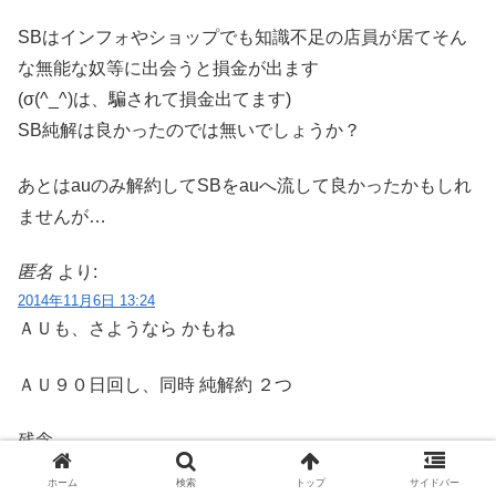
SBはインフォやショップでも知識不足の店員が居てそん
な無能な奴等に出会うと損金が出ます
(σ(^_^)は、騙されて損金出てます)
SB純解は良かったのでは無いでしょうか？
あとはauのみ解約してSBをauへ流して良かったかもしれ
ませんが…
匿名
より:
2014年11月6日 13:24
ＡＵも、さようなら かもね
ＡＵ９０日回し、同時 純解約 ２つ
残念
ホーム
検索
トップ
サイドバー