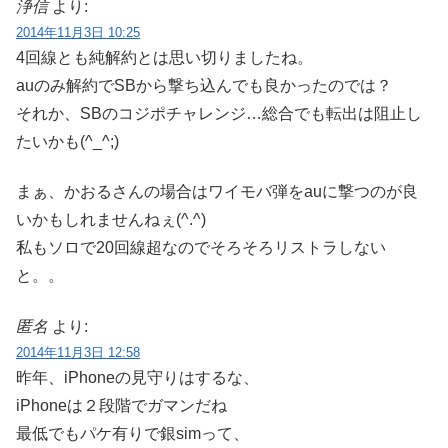
浄信
より:
2014年11月3日 10:25
4回線とも純解約とは思い切りましたね。
auのみ解約でSBから撃ち込んでも良かったのでは？
それか、SBのコジポチャレンジ…総合でも転出は阻止し
たいかも(^_^;)
まぁ、かおるさんの場合はワイモバ弾をauに撃つのが良
いかもしれませんねぇ(^.^)
私もソロで20回線超なのでそろそろリストラしない
と。。
匿名
より:
2014年11月3日 12:58
昨年、iPhoneの見守りはするな、
iPhoneは２段階でガマンだね
最低でもパケ有りで銀simって、