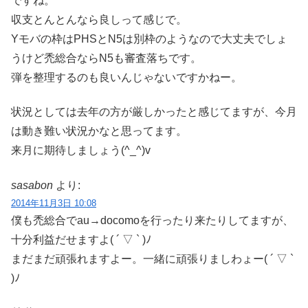
ですね。
収支とんとんなら良しって感じで。
Yモバの枠はPHSとN5は別枠のようなので大丈夫でしょ
うけど禿総合ならN5も審査落ちです。
弾を整理するのも良いんじゃないですかねー。
状況としては去年の方が厳しかったと感じてますが、今月
は動き難い状況かなと思ってます。
来月に期待しましょう(^_^)v
sasabon
より:
2014年11月3日 10:08
僕も禿総合でau→docomoを行ったり来たりしてますが、
十分利益だせますよ( ´ ▽ ` )ﾉ
まだまだ頑張れますよー。一緒に頑張りましわょー( ´ ▽ `
)ﾉ