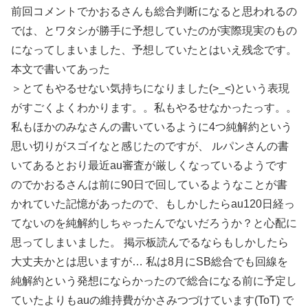
前回コメントでかおるさんも総合判断になると思われるの
では、とワタシが勝手に予想していたのが実際現実のもの
になってしまいました、予想していたとはいえ残念です。
本文で書いてあった
＞とてもやるせない気持ちになりました(>_<)という表現
がすごくよくわかります。。私もやるせなかったっす。。
私もほかのみなさんの書いているように4つ純解約という
思い切りがスゴイなと感じたのですが、 ルパンさんの書
いてあるとおり最近au審査が厳しくなっているようです
のでかおるさんは前に90日で回しているようなことが書
かれていた記憶があったので、もしかしたらau120日経っ
てないのを純解約しちゃったんでないだろうか？と心配に
思ってしまいました。 掲示板読んでるならもしかしたら
大丈夫かとは思いますが… 私は8月にSB総合でも回線を
純解約という発想にならかったので総合になる前に予定し
ていたよりもauの維持費がかさみつづけています(ToT) で