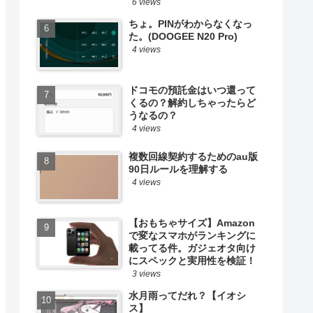
6 views
ちょ。PINがわからなくなっ
た。(DOOGEE N20 Pro)
4 views
ドコモの預託金はいつ還って
くるの？解約しちゃったらど
うなるの？
4 views
複数回線契約するためのau版
90日ルールを理解する
4 views
【おもちゃサイズ】Amazon
で変なスマホがランキングに
載ってる件。ガジェオタ向け
にスペックと実用性を検証！
3 views
水月雨ってだれ？【イオシ
ス】