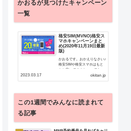
かおるが見つけたキャンペーン
一覧
格安SIM(MVNO)格安ス
マホキャンペーンまと
め(2020年11月19日最新
版)
かおるです。おかえりなさい♪
格安SIMや格安スマホはもと
もと安いですよねー。でも！
2023.03.17
どうせ契約するなら安くお得
okitan.jp
に契約したい。その気持ちよ
っくわかります！かおる自身
も、そういう案件を常に狙っ
てますから♪せっかくだから、
この1週間でみんなに読まれて
かおるが調べた案件をこっ
そ...
る記事
MNP予約番号を見ればキャリ