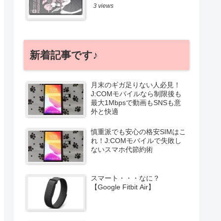
3 views
新着記事です♪
月末のギガ足りない人必見！
J:COMモバイルなら制限後も
最大1Mbpsで動画もSNSも意
外と快適
慎重派でも安心の格安SIMはこ
れ！J:COMモバイルで失敗し
ないスマホ代節約術
スマート・・・なに？
【Google Fitbit Air】