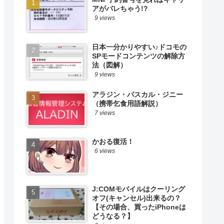
アがバレちゃう!?
9 views
日本一分かりやすい♪ドコモの
SPモードコンテンツの解除方
法（図解）
9 views
アラジン・パスカル・ジニー
（携帯乞食用語解説）
7 views
かおる復活！
6 views
J:COMモバイルはクーリング
オフ(キャンセル)出来るの？
【その場合、買ったiPhoneは
どうなる？】