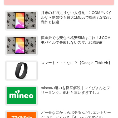
月末のギガ足りない人必見！J:COMモバイ
ルなら制限後も最大1Mbpsで動画もSNSも
意外と快適
慎重派でも安心の格安SIMはこれ！J:COM
モバイルで失敗しないスマホ代節約術
スマート・・・なに？【Google Fitbit Air】
mineoの魅力を徹底解説｜マイぴょんとフ
リータンク。他社と違いすぎでしょ
どーせなにかしらポチるんだしエントリー
だけはしとくべき【Amazonスマイル