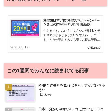
格安SIM(MVNO)格安スマホキャンペー
ンまとめ(2020年11月19日最新版)
かおるです。おかえりなさい♪格安SIMや格
安スマホはもともと安いですよねー。で
も！どうせ契約するなら安くお得に契約し
たい。その気持ちよっくわかります！かお
2023.03.17
okitan.jp
る自身も、そういう案件を常に狙ってます
から♪せっかくだから、かおるが調べた案
件をこっそ...
この1週間でみんなに読まれてる記事
MNP予約番号を見ればキャリアがバレちゃ
う!?
11 views
日本一分かりやすい♪ドコモのSPモードコ