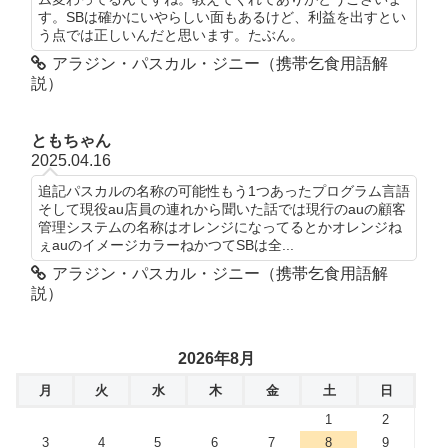
す。SBは確かにいやらしい面もあるけど、利益を出すとい
う点では正しいんだと思います。たぶん。
アラジン・パスカル・ジニー（携帯乞食用語解
説）
ともちゃん
2025.04.16
追記パスカルの名称の可能性もう1つあったプログラム言語
そして現役au店員の連れから聞いた話では現行のauの顧客
管理システムの名称はオレンジになってるとかオレンジね
ぇauのイメージカラーねかつてSBは全...
アラジン・パスカル・ジニー（携帯乞食用語解
説）
2026年8月
月
火
水
木
金
土
日
1
2
3
4
5
6
7
8
9