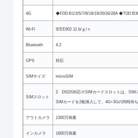
4G
◆FDD:B1/3/5/7/8/18/19/20/26/28A ◆TDD:B3
Wi-Fi
IEEE802.11 b/ｇ/ｎ
Bluetooth
4.2
GPS
対応
SIMサイズ
microSIM
2 DSDS対応※SIMカードスロットは、SI
SIMスロット
SIMカードを2枚挿入して、4G+3Gの同時
アウトカメラ
1300万画素
インカメラ
1600万画素