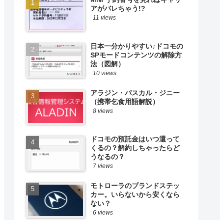
アがバレちゃう!?
11 views
日本一分かりやすい♪ドコモの
SPモードコンテンツの解除方
法（図解）
10 views
アラジン・パスカル・ジニー
（携帯乞食用語解説）
8 views
ドコモの預託金はいつ還って
くるの？解約しちゃったらど
うなるの？
7 views
モトローラのブランドステッ
カー。いらないから安くなら
ない？
6 views