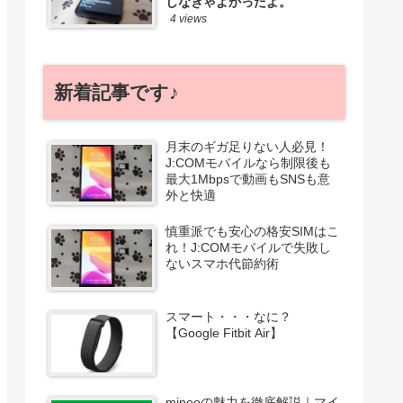
しなきゃよかったよ。
4 views
新着記事です♪
月末のギガ足りない人必見！
J:COMモバイルなら制限後も
最大1Mbpsで動画もSNSも意
外と快適
慎重派でも安心の格安SIMはこ
れ！J:COMモバイルで失敗し
ないスマホ代節約術
スマート・・・なに？
【Google Fitbit Air】
mineoの魅力を徹底解説｜マイ