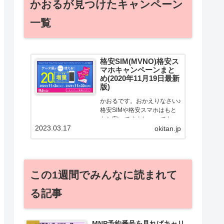
かおるが見つけたキャンペーン
一覧
格安SIM(MVNO)格安ス
マホキャンペーンまと
め(2020年11月19日最新
版)
かおるです。おかえりなさい♪
格安SIMや格安スマホはもと
もと安いですよねー。でも！
2023.03.17
どうせ契約するなら安くお得
okitan.jp
に契約したい。その気持ちよ
っくわかります！かおる自身
も、そういう案件を常に狙っ
てますから♪せっかくだから、
この1週間でみんなに読まれて
かおるが調べた案件をこっ
そ...
る記事
MNP予約番号を見ればキャリ