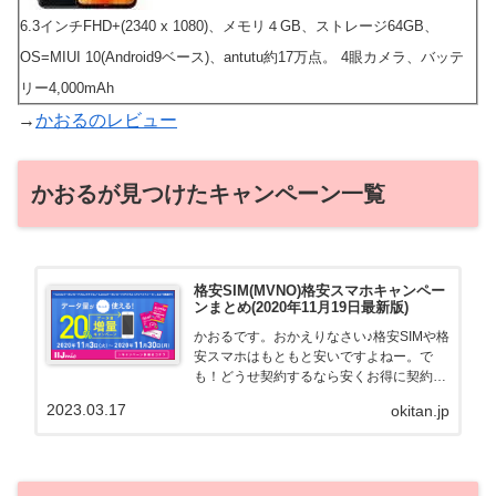
6.3インチFHD+(2340 x 1080)、メモリ４GB、ストレージ64GB、
OS=MIUI 10(Android9ベース)、antutu約17万点。 4眼カメラ、バッテ
リー4,000mAh
→
かおるのレビュー
かおるが見つけたキャンペーン一覧
格安SIM(MVNO)格安スマホキャンペー
ンまとめ(2020年11月19日最新版)
かおるです。おかえりなさい♪格安SIMや格
安スマホはもともと安いですよねー。で
も！どうせ契約するなら安くお得に契約し
たい。その気持ちよっくわかります！かお
2023.03.17
okitan.jp
る自身も、そういう案件を常に狙ってます
から♪せっかくだから、かおるが調べた案
件をこっそ...