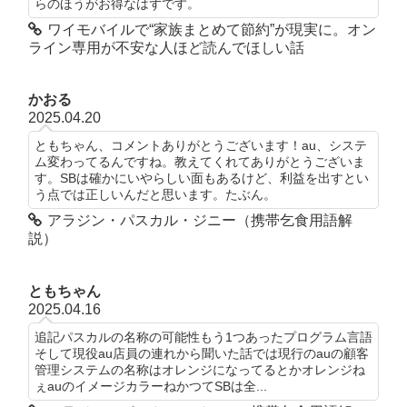
らのほうがお得なはずです。
ワイモバイルで“家族まとめて節約”が現実に。オン
ライン専用が不安な人ほど読んでほしい話
かおる
2025.04.20
ともちゃん、コメントありがとうございます！au、システ
ム変わってるんですね。教えてくれてありがとうございま
す。SBは確かにいやらしい面もあるけど、利益を出すとい
う点では正しいんだと思います。たぶん。
アラジン・パスカル・ジニー（携帯乞食用語解
説）
ともちゃん
2025.04.16
追記パスカルの名称の可能性もう1つあったプログラム言語
そして現役au店員の連れから聞いた話では現行のauの顧客
管理システムの名称はオレンジになってるとかオレンジね
ぇauのイメージカラーねかつてSBは全...