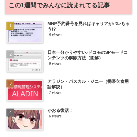
この1週間でみんなに読まれてる記事
MNP予約番号を見ればキャリアがバレちゃ
う!?
9 views
日本一分かりやすい♪ドコモのSPモードコ
ンテンツの解除方法（図解）
9 views
アラジン・パスカル・ジニー（携帯乞食用
語解説）
7 views
かおる復活！
6 views