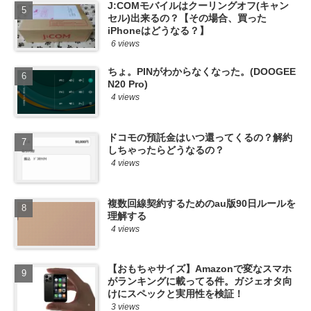
J:COMモバイルはクーリングオフ(キャン
セル)出来るの？【その場合、買った
iPhoneはどうなる？】
6 views
ちょ。PINがわからなくなった。(DOOGEE
N20 Pro)
4 views
ドコモの預託金はいつ還ってくるの？解約
しちゃったらどうなるの？
4 views
複数回線契約するためのau版90日ルールを
理解する
4 views
【おもちゃサイズ】Amazonで変なスマホ
がランキングに載ってる件。ガジェオタ向
けにスペックと実用性を検証！
3 views