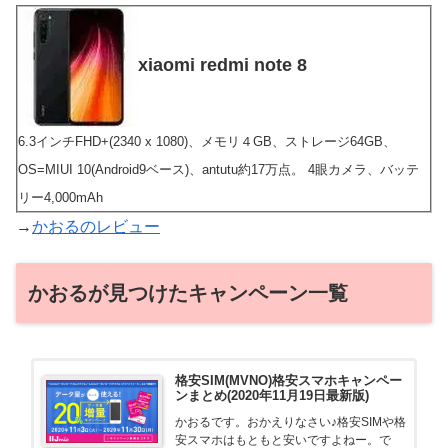
xiaomi redmi note 8
6.3インチFHD+(2340 x 1080)、メモリ４GB、ストレージ64GB、
OS=MIUI 10(Android9ベース)、antutu約17万点。 4眼カメラ、バッテ
リー4,000mAh
→
かおるのレビュー
かおるが見つけたキャンペーン一覧
格安SIM(MVNO)格安スマホキャンペー
ンまとめ(2020年11月19日最新版)
かおるです。おかえりなさい♪格安SIMや格
安スマホはもともと安いですよねー。で