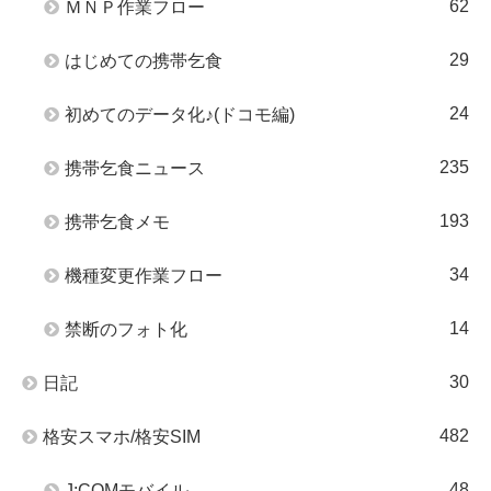
62
ＭＮＰ作業フロー
29
はじめての携帯乞食
24
初めてのデータ化♪(ドコモ編)
235
携帯乞食ニュース
193
携帯乞食メモ
34
機種変更作業フロー
14
禁断のフォト化
30
日記
482
格安スマホ/格安SIM
48
J:COMモバイル