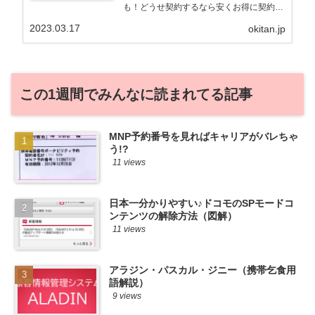
も！どうせ契約するなら安くお得に契約し
たい。その気持ちよっくわかります！かお
2023.03.17
okitan.jp
る自身も、そういう案件を常に狙ってます
から♪せっかくだから、かおるが調べた案
件をこっそ...
この1週間でみんなに読まれてる記事
MNP予約番号を見ればキャリアがバレちゃ
う!?
11 views
日本一分かりやすい♪ドコモのSPモードコ
ンテンツの解除方法（図解）
11 views
アラジン・パスカル・ジニー（携帯乞食用
語解説）
9 views