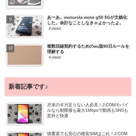
あーあ。motorola moto g50 5Gが文鎮化
した。余計なことしなきゃよかったよ。
4 views
複数回線契約するためのau版90日ルールを
理解する
4 views
新着記事です♪
月末のギガ足りない人必見！J:COMモバイ
ルなら制限後も最大1Mbpsで動画もSNSも
意外と快適
慎重派でも安心の格安SIMはこれ！J:COM