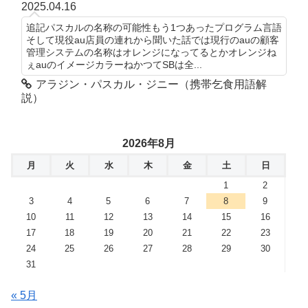
2025.04.16
追記パスカルの名称の可能性もう1つあったプログラム言語
そして現役au店員の連れから聞いた話では現行のauの顧客
管理システムの名称はオレンジになってるとかオレンジね
ぇauのイメージカラーねかつてSBは全...
アラジン・パスカル・ジニー（携帯乞食用語解
説）
2026年8月
月
火
水
木
金
土
日
1
2
3
4
5
6
7
8
9
10
11
12
13
14
15
16
17
18
19
20
21
22
23
24
25
26
27
28
29
30
31
« 5月