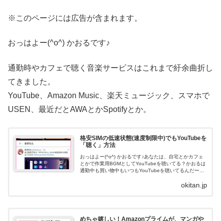
※このページには広告が含まれます。
おっはよー(^o^) かおるです♪
通勤時やカフェで聴く音楽サービスはこれまで紆余曲折し
てきました。
YouTube、Amazon Music、楽天ミュージック、スマホで
USEN、最近だとAWAとかSpotifyとか。
格安SIMの低速状態(速度制限中)でもYouTubeを
「聴く」方法
おっはよー(^o^) かおるです♪あなたは、自宅とかカフェ
とかで作業用BGMとしてYouTubeを聴いてる？かおるは
通勤中も買い物中もいつもYouTubeを聴いてるんだー
(^o^)YouTubeを「聴く」っていっても実質的に動画視聴
okitan.jp
になるか...
めちゃ嬉しい！Amazonプライムが、マンガや