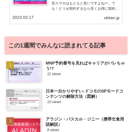
安スマホはもともと安いですよねー。で
も！どうせ契約するなら安くお得に契約し
たい。その気持ちよっくわかります！かお
2023.03.17
okitan.jp
る自身も、そういう案件を常に狙ってます
から♪せっかくだから、かおるが調べた案
件をこっそ...
この1週間でみんなに読まれてる記事
MNP予約番号を見ればキャリアがバレちゃ
う!?
11 views
日本一分かりやすい♪ドコモのSPモードコ
ンテンツの解除方法（図解）
10 views
アラジン・パスカル・ジニー（携帯乞食用
語解説）
8 views