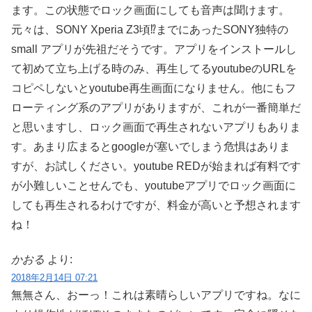
ます。この状態でロック画面にしても音声は聞けます。
元々は、SONY Xperia Z3頃⁉︎までにあったSONY独特の
small アプリが先祖だそうです。アプリをインストールし
て初めて立ち上げる時のみ、再生してるyoutubeのURLを
コピペしないとyoutube再生画面になりません。他にもフ
ローティング系のアプリがありますが、これが一番簡単だ
と思いますし、ロック画面で再生されないアプリもありま
す。あまり広まるとgoogleが塞いでしまう危惧はありま
すが、お試しください。youtube REDが始まれば有料です
が小難しいことせんでも、youtubeアプリでロック画面に
しても再生されるわけですが、料金が高いと予想されます
ね！
かおる
より:
2018年2月14日 07:21
無無さん、おーっ！これは素晴らしいアプリですね。なに