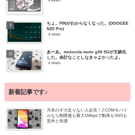
4 views
ちょ。PINがわからなくなった。(DOOGEE
N20 Pro)
4 views
あーあ。motorola moto g50 5Gが文鎮化
した。余計なことしなきゃよかったよ。
4 views
新着記事です♪
月末のギガ足りない人必見！J:COMモバイ
ルなら制限後も最大1Mbpsで動画もSNSも
意外と快適