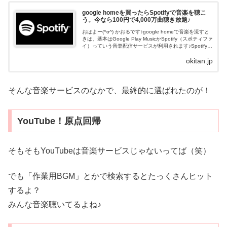
google homeを買ったらSpotifyで音楽を聴こ
う。今なら100円で4,000万曲聴き放題♪
おはよー(^o^) かおるです♪google homeで音楽を流すと
きは、基本はGoogle Play MusicかSpotify（スポティファ
イ）っていう音楽配信サービスが利用されます♪Spotifyは
基本無料なんだけど、いろいろと制約が...
okitan.jp
そんな音楽サービスのなかで、最終的に選ばれたのが！
YouTube！原点回帰
そもそもYouTubeは音楽サービスじゃないってば（笑）
でも「作業用BGM」とかで検索するとたっくさんヒット
するよ？
みんな音楽聴いてるよね♪