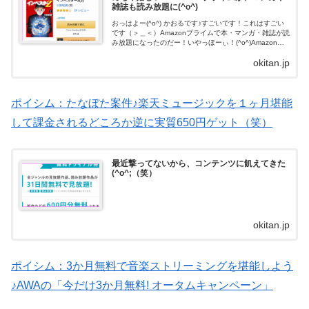
雑誌も読み放題に(^o^)
おっはよー(^o^) かおるです♪すごいです！これはすごい
です（＞＿＜）Amazonプライムで本・マンガ・雑誌が読
み放題になったのだー！いやっほーぃ！(^o^)Amazonプ
ライムで本が無料で読み放題マンガも！雑誌も！小説
okitan.jp
も！技術本も！ぜー...
ポイシム：たなぼた案件♪楽天ミュージックを１ヶ月堪能
して課金されるどころか逆に実質650円ゲット（笑）
最近撃ってないから、コンテンツに飢えてきた
(^o^;（笑）
okitan.jp
ポイシム：3か月無料で音楽ストリーミングを堪能しよう
♪AWAの「今だけ3か月無料! オータムキャンペーン」