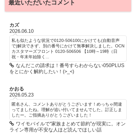
最近いただいたコメント
カズ
2026.06.10
私も似たような状況で0120-506100にかけても(自動音声
で)解決できず、別の番号にかけて無事解決しました。OCN
カスタマーズフロント 0120-506506 【10時～19時（日
祝・年末年始除く...
なんだこの請求は！番号すらわからない050PLUS
をとにかく解約したい！(>_<)
かおる
2026.05.23
匿名さん、コメントありがとうございます！めっちゃ間違
ってましたね。理解が追い付いてませんでした。訂正しま
したー。ご指摘ありがとうございました！
ワイモバイルで“家族まとめて節約”が現実に。オン
ライン専用が不安な人ほど読んでほしい話