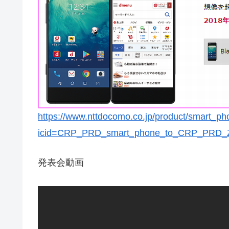
https://www.nttdocomo.co.jp/product/smart_ph
icid=CRP_PRD_smart_phone_to_CRP_PRD_
発表会動画