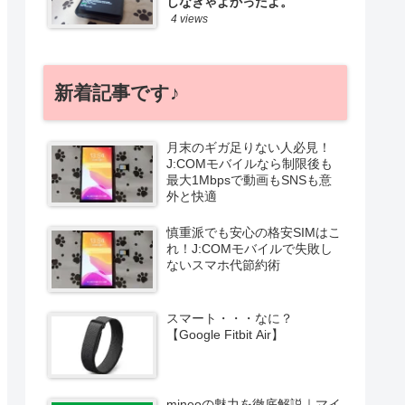
しなきゃよかったよ。
4 views
新着記事です♪
月末のギガ足りない人必見！
J:COMモバイルなら制限後も
最大1Mbpsで動画もSNSも意
外と快適
慎重派でも安心の格安SIMはこ
れ！J:COMモバイルで失敗し
ないスマホ代節約術
スマート・・・なに？
【Google Fitbit Air】
mineoの魅力を徹底解説｜マイ