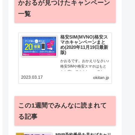
かおるが見つけたキャンペーン
一覧
格安SIM(MVNO)格安ス
マホキャンペーンまと
め(2020年11月19日最新
版)
かおるです。おかえりなさい♪
格安SIMや格安スマホはもと
もと安いですよねー。でも！
2023.03.17
どうせ契約するなら安くお得
okitan.jp
に契約したい。その気持ちよ
っくわかります！かおる自身
も、そういう案件を常に狙っ
てますから♪せっかくだから、
この1週間でみんなに読まれて
かおるが調べた案件をこっ
そ...
る記事
MNP予約番号を見ればキャリ