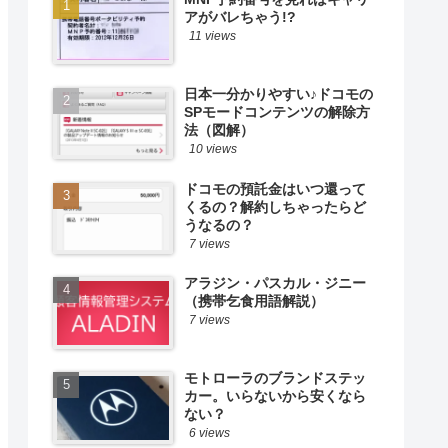
アがバレちゃう!?
11 views
日本一分かりやすい♪ドコモの
SPモードコンテンツの解除方
法（図解）
10 views
ドコモの預託金はいつ還って
くるの？解約しちゃったらど
うなるの？
7 views
アラジン・パスカル・ジニー
（携帯乞食用語解説）
7 views
モトローラのブランドステッ
カー。いらないから安くなら
ない？
6 views