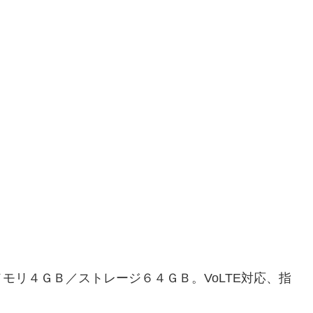
モリ４ＧＢ／ストレージ６４ＧＢ。VoLTE対応、指