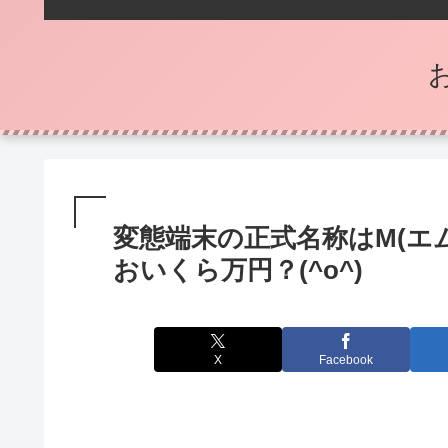
変態端末の正式名称はM(エム
おいくら万円？(^o^)
X
Facebook