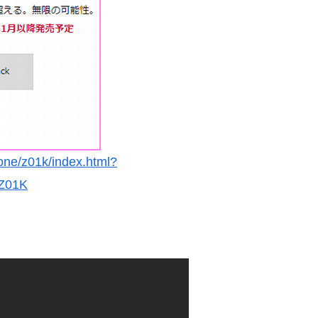
one/z01k/index.html?
Z01K