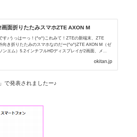
画面折りたたみスマホZTE AXON M
す♪うっはーっ！(^o^)これみて！ZTEの新端末、ZTE
外向き折りたたみのスマホなのだー(^o^)ZTE AXON M（ゼ
ンエム）5.2インチフルHDディスプレイが2画面、メ...
okitan.jp
K」で発表されましたー♪