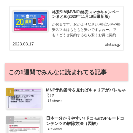
格安SIM(MVNO)格安スマホキャンペー
ンまとめ(2020年11月19日最新版)
かおるです。おかえりなさい♪格安SIMや格
安スマホはもともと安いですよねー。で
も！どうせ契約するなら安くお得に契約し
たい。その気持ちよっくわかります！かお
2023.03.17
okitan.jp
る自身も、そういう案件を常に狙ってます
から♪せっかくだから、かおるが調べた案
件をこっそ...
この1週間でみんなに読まれてる記事
MNP予約番号を見ればキャリアがバレちゃ
う!?
11 views
日本一分かりやすい♪ドコモのSPモードコ
ンテンツの解除方法（図解）
10 views