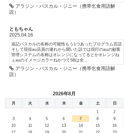
アラジン・パスカル・ジニー（携帯乞食用語解
説）
ともちゃん
2025.04.16
追記パスカルの名称の可能性もう1つあったプログラム言語
そして現役au店員の連れから聞いた話では現行のauの顧客
管理システムの名称はオレンジになってるとかオレンジね
ぇauのイメージカラーねかつてSBは全...
アラジン・パスカル・ジニー（携帯乞食用語解
説）
2026年8月
月
火
水
木
金
土
日
1
2
3
4
5
6
7
8
9
10
11
12
13
14
15
16
17
18
19
20
21
22
23